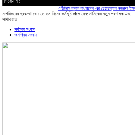
শিরোনাম :
এডিটরস ক্লাব বাংলাদেশ এর চেয়ারম্যান নজরুল ইসলাম তমিজ
নাগরিকদের দুরবস্থা ঘোচাতে ৬০ দিনের কর্মসূচি হাতে নেব: নাসিকের নতুন প্রশাসক এড.
সাখাওয়াত
সর্বশেষ সংবাদ
জনপ্রিয় সংবাদ