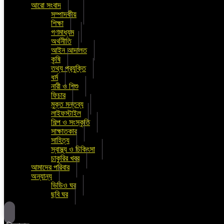
আরো সংবাদ
সম্পাদকীয়
শিক্ষা
গণমাধ্যম
অর্থনীতি
আইন আদালত
কৃষি
তথ্য প্রযুক্তি
ধর্ম
নারী ও শিশু
ফিচার
মুক্ত মন্তব্য
লাইফস্টাইল
শিল্প ও সংস্কৃতি
সাক্ষাতকার
সাহিত্য
স্বাস্থ্য ও চিকিৎসা
চাকুরির খবর
আমাদের পরিবার
অন্যান্য
ভিডিও ঘর
ছবি ঘর