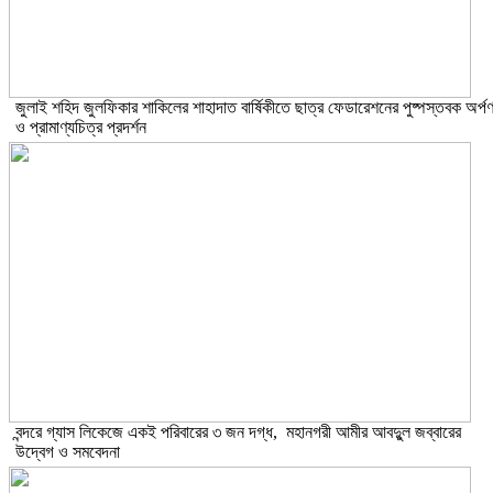
​জুলাই শহিদ জুলফিকার শাকিলের শাহাদাত বার্ষিকীতে ছাত্র ফেডারেশনের পুষ্পস্তবক অর্প
ও প্রামাণ্যচিত্র প্রদর্শন
বন্দরে গ্যাস লিকেজে একই পরিবারের ৩ জন দগ্ধ, মহানগরী আমীর আবদুুল জব্বারের
উদ্বেগ ও সমবেদনা