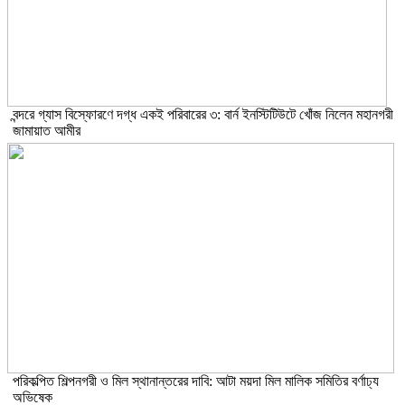
বন্দরে গ্যাস বিস্ফোরণে দগ্ধ একই পরিবারের ৩: বার্ন ইনস্টিটিউটে খোঁজ নিলেন মহানগরী
জামায়াত আমীর
পরিকল্পিত শিল্পনগরী ও মিল স্থানান্তরের দাবি: আটা ময়দা মিল মালিক সমিতির বর্ণাঢ্য
অভিষেক