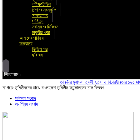
লাইফস্টাইল
শিল্প ও সংস্কৃতি
সাক্ষাতকার
সাহিত্য
স্বাস্থ্য ও চিকিৎসা
চাকুরির খবর
আমাদের পরিবার
অন্যান্য
ভিডিও ঘর
ছবি ঘর
শিরোনাম :
তানভীর মুহাম্মদ ত্বকী হত্যা ও বিচারহীনতার ১৬১ মাস উপলক
না'গঞ্জে ভূমিহীনদের মাঝে বাংলাদেশ ভূমিহীন আন্দোলনের চাল বিতরণ
সর্বশেষ সংবাদ
জনপ্রিয় সংবাদ