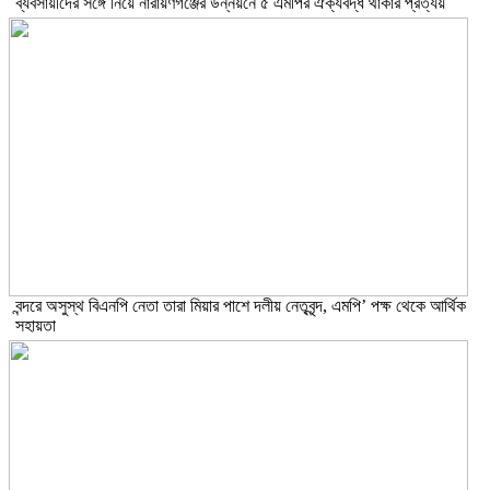
ব্যবসায়ীদের সঙ্গে নিয়ে নারায়ণগঞ্জের উন্নয়নে ৫ এমপির ঐক্যবদ্ধ থাকার প্রত্যয়
বন্দরে অসুস্থ বিএনপি নেতা তারা মিয়ার পাশে দলীয় নেতৃবৃন্দ, এমপি’ পক্ষ থেকে আর্থিক
সহায়তা