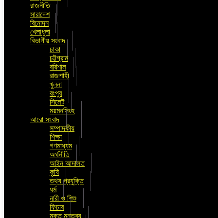
রাজনীতি
সারাদেশ
বিনোদন
খেলাধুলা
বিভাগীয় সংবাদ
ঢাকা
চট্টগ্রাম
বরিশাল
রাজশাহী
খুলনা
রংপুর
সিলেট
ময়মনসিংহ
আরো সংবাদ
সম্পাদকীয়
শিক্ষা
গণমাধ্যম
অর্থনীতি
আইন আদালত
কৃষি
তথ্য প্রযুক্তি
ধর্ম
নারী ও শিশু
ফিচার
মুক্ত মন্তব্য