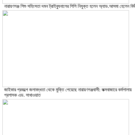
নারায়ণগঞ্জ শিশু সহিংসতা দমন ট্রাইব্যুনালের পিপি নিযুক্ত হলেন অ্যাড.আসমা হেলেন বিথ
জাইকার প্রকল্পে জলাবদ্ধতা থেকে মুক্তি পেয়েছে নারায়ণগঞ্জবাসী: কক্সবাজারে কর্মশালায়
প্রশাসক এড. সাখাওয়াত