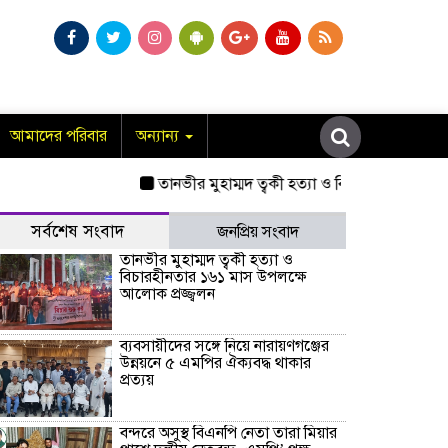
আমাদের পরিবার
অন্যান্য
তানভীর মুহাম্মদ ত্বকী হত্যা ও বিচারহীনতার ১৬১ ম
সর্বশেষ সংবাদ
জনপ্রিয় সংবাদ
তানভীর মুহাম্মদ ত্বকী হত্যা ও
বিচারহীনতার ১৬১ মাস উপলক্ষে
আলোক প্রজ্জ্বলন
ব্যবসায়ীদের সঙ্গে নিয়ে নারায়ণগঞ্জের
উন্নয়নে ৫ এমপির ঐক্যবদ্ধ থাকার
প্রত্যয়
বন্দরে অসুস্থ বিএনপি নেতা তারা মিয়ার