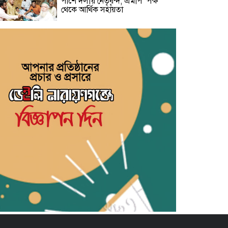
পাশে দলীয় নেতৃবৃন্দ, এমপি’ পক্ষ
থেকে আর্থিক সহায়তা
বন্দরে গ্যাস বিস্ফোরণে দগ্ধ একই
পরিবারের ৩: বার্ন ইনস্টিটিউটে খোঁজ
নিলেন মহানগরী জামায়াত আমীর
পরিকল্পিত শিল্পনগরী ও মিল
স্থানান্তরের দাবি: আটা ময়দা মিল
মালিক সমিতির বর্ণাঢ্য অভিষেক
জাতীয় ছাত্রশক্তি ফতুল্লা থানার প্রচার ও
মিডিয়া সম্পাদক হলেন সিয়াম
​জুলাই শহিদ জুলফিকার শাকিলের
শাহাদাত বার্ষিকীতে ছাত্র ফেডারেশনের
পুষ্পস্তবক অর্পণ ও প্রামাণ্যচিত্র প্রদর্শন
বন্দরে গ্যাস লিকেজে একই পরিবারের
৩ জন দগ্ধ, মহানগরী আমীর আবদুুল