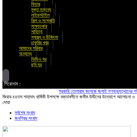
ফিচার
মুক্ত মন্তব্য
লাইফস্টাইল
শিল্প ও সংস্কৃতি
সাক্ষাতকার
সাহিত্য
স্বাস্থ্য ও চিকিৎসা
চাকুরির খবর
আমাদের পরিবার
অন্যান্য
ভিডিও ঘর
ছবি ঘর
শিরোনাম :
সরকারি তোলারাম কলেজে জুলাই গণঅভ্যুত্থানের শহীদদের স্
জিয়ার ৪৪তম শাহাদাৎ বার্ষিকী উপলক্ষে বক্তাবলীতে জসীম উদ্দীনের উদ্যোগে আলোচনা ও
দোয়া
সর্বশেষ সংবাদ
জনপ্রিয় সংবাদ