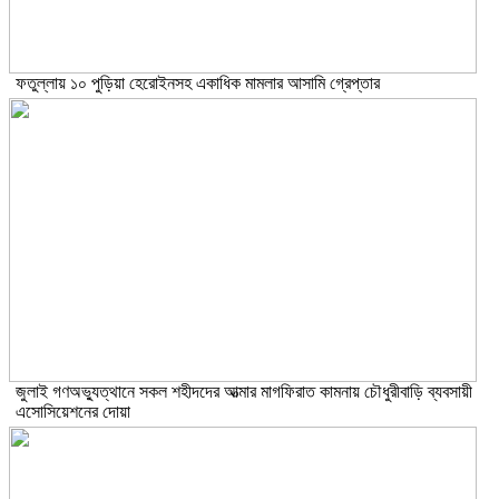
ফতুল্লায় ১০ পুড়িয়া হেরোইনসহ একাধিক মামলার আসামি গ্রেপ্তার
জুলাই গণঅভ্যুত্থানে সকল শহীদদের আত্মার মাগফিরাত কামনায় চৌধুরীবাড়ি ব্যবসায়ী
এসোসিয়েশনের দোয়া