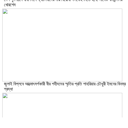
খোরশেদ
জুলাই বিপ্লবে আত্মোৎসর্গকারী বীর শহীদদের স্মৃতির প্রতি শাহরিয়ার চৌধুরী ইমনের বিনম্র
শ্রদ্ধা