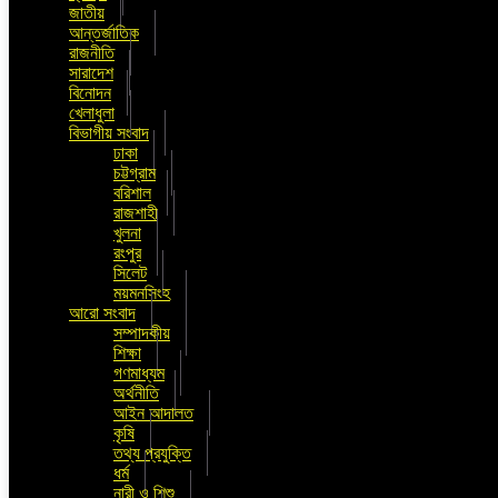
জাতীয়
আন্তর্জাতিক
রাজনীতি
সারাদেশ
বিনোদন
খেলাধুলা
বিভাগীয় সংবাদ
ঢাকা
চট্টগ্রাম
বরিশাল
রাজশাহী
খুলনা
রংপুর
সিলেট
ময়মনসিংহ
আরো সংবাদ
সম্পাদকীয়
শিক্ষা
গণমাধ্যম
অর্থনীতি
আইন আদালত
কৃষি
তথ্য প্রযুক্তি
ধর্ম
নারী ও শিশু