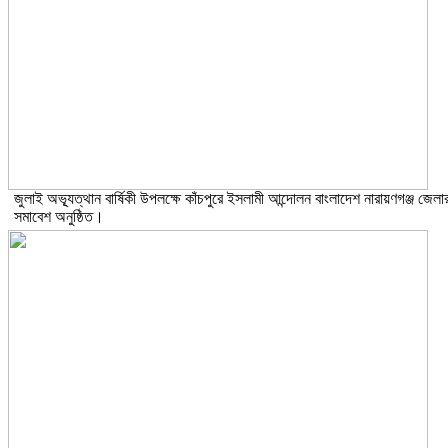
জুলাই অভ্যূত্থান বার্ষিকী উপলক্ষে কাঁচপুরে ইসলামী আন্দোলন বাংলাদেশ নারায়ণগঞ্জ জেলা
সমাবেশ অনুষ্ঠিত।