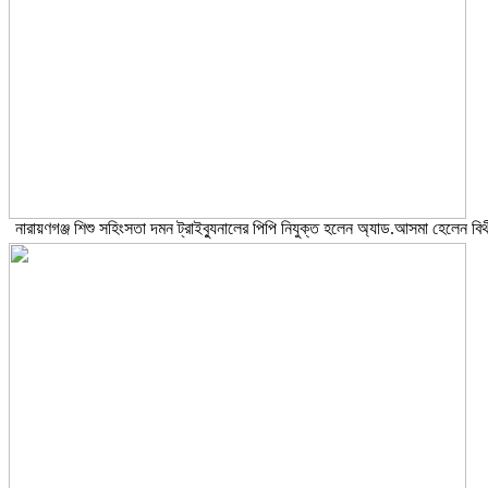
নারায়ণগঞ্জ শিশু সহিংসতা দমন ট্রাইব্যুনালের পিপি নিযুক্ত হলেন অ্যাড.আসমা হেলেন বিথ