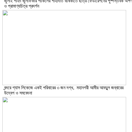
​জুলাই শহিদ জুলফিকার শাকিলের শাহাদাত বার্ষিকীতে ছাত্র ফেডারেশনের পুষ্পস্তবক অর্প
ও প্রামাণ্যচিত্র প্রদর্শন
বন্দরে গ্যাস লিকেজে একই পরিবারের ৩ জন দগ্ধ, মহানগরী আমীর আবদুুল জব্বারের
উদ্বেগ ও সমবেদনা