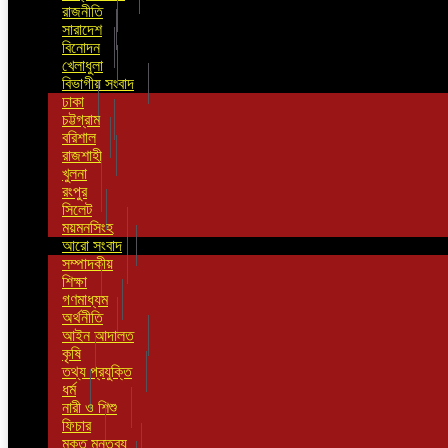
রাজনীতি
সারাদেশ
বিনোদন
খেলাধুলা
বিভাগীয় সংবাদ
ঢাকা
চট্টগ্রাম
বরিশাল
রাজশাহী
খুলনা
রংপুর
সিলেট
ময়মনসিংহ
আরো সংবাদ
সম্পাদকীয়
শিক্ষা
গণমাধ্যম
অর্থনীতি
আইন আদালত
কৃষি
তথ্য প্রযুক্তি
ধর্ম
নারী ও শিশু
ফিচার
মুক্ত মন্তব্য