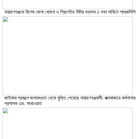
নারায়ণগঞ্জকে বিশেষ জেলা ঘোষণা ও প্রিপেইড মিটার বন্ধসহ ৫ দফা দাবিতে স্মারকলিপি
জাইকার প্রকল্পে জলাবদ্ধতা থেকে মুক্তি পেয়েছে নারায়ণগঞ্জবাসী: কক্সবাজারে কর্মশালায়
প্রশাসক এড. সাখাওয়াত