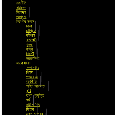
রাজনীতি
সারাদেশ
বিনোদন
খেলাধুলা
বিভাগীয় সংবাদ
ঢাকা
চট্টগ্রাম
বরিশাল
রাজশাহী
খুলনা
রংপুর
সিলেট
ময়মনসিংহ
আরো সংবাদ
সম্পাদকীয়
শিক্ষা
গণমাধ্যম
অর্থনীতি
আইন আদালত
কৃষি
তথ্য প্রযুক্তি
ধর্ম
নারী ও শিশু
ফিচার
মুক্ত মন্তব্য