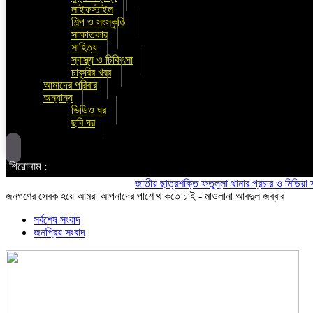
লাইফস্টাইল
শিল্প ও সংস্কৃতি
সাক্ষাতকার
সাহিত্য
স্বাস্থ্য ও চিকিৎসা
চাকুরির খবর
আমাদের পরিবার
অন্যান্য
ভিডিও ঘর
ছবি ঘর
শিরোনাম :
জাতীয় ছাত্রশক্তি ফতুল্লা থানার প্রচার ও মিডিয়া সম্পাদক
জনগণের সেবক হয়ে আমরা আপনাদের পাশে থাকতে চাই - মাওলানা আবদুল জব্বার
সর্বশেষ সংবাদ
জনপ্রিয় সংবাদ