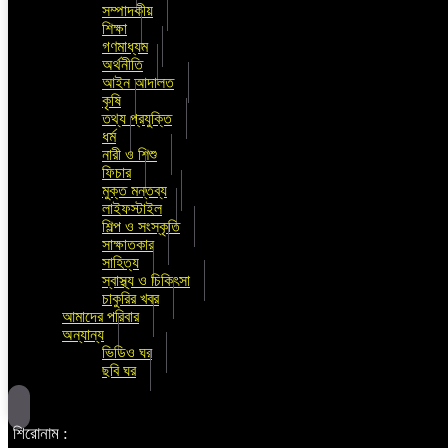
সম্পাদকীয়
শিক্ষা
গণমাধ্যম
অর্থনীতি
আইন আদালত
কৃষি
তথ্য প্রযুক্তি
ধর্ম
নারী ও শিশু
ফিচার
মুক্ত মন্তব্য
লাইফস্টাইল
শিল্প ও সংস্কৃতি
সাক্ষাতকার
সাহিত্য
স্বাস্থ্য ও চিকিৎসা
চাকুরির খবর
আমাদের পরিবার
অন্যান্য
ভিডিও ঘর
ছবি ঘর
শিরোনাম :