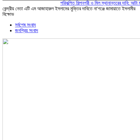
পরিকল্পিত শিল্পনগরী ও মিল স্থানান্তরের দাবি: আটা ময়দা ম
কেন্দ্রীয় নেতা এটি এম আজাহারুল ইসলামের মুক্তির দাবিতে না'গঞ্জে জামায়াতে ইসলামীর
বিক্ষোভ
সর্বশেষ সংবাদ
জনপ্রিয় সংবাদ