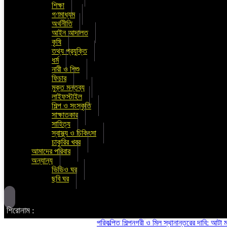
শিক্ষা
গণমাধ্যম
অর্থনীতি
আইন আদালত
কৃষি
তথ্য প্রযুক্তি
ধর্ম
নারী ও শিশু
ফিচার
মুক্ত মন্তব্য
লাইফস্টাইল
শিল্প ও সংস্কৃতি
সাক্ষাতকার
সাহিত্য
স্বাস্থ্য ও চিকিৎসা
চাকুরির খবর
আমাদের পরিবার
অন্যান্য
ভিডিও ঘর
ছবি ঘর
শিরোনাম :
পরিকল্পিত শিল্পনগরী ও মিল স্থানান্তরের দাবি: আটা ময়দা মি