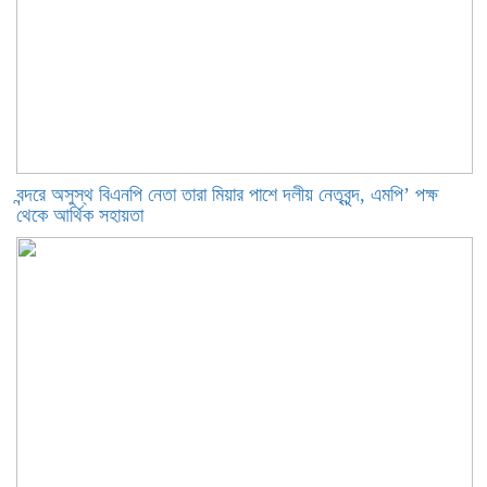
বন্দরে অসুস্থ বিএনপি নেতা তারা মিয়ার পাশে দলীয় নেতৃবৃন্দ, এমপি’ পক্ষ
থেকে আর্থিক সহায়তা