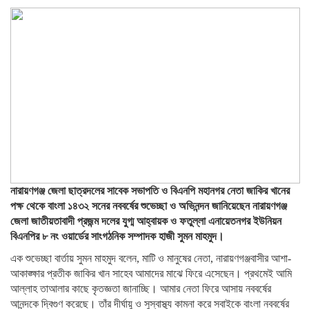
নারায়ণগঞ্জ জেলা ছাত্রদলের সাবেক সভাপতি ও বিএনপি মহানগর নেতা জাকির খানের
পক্ষ থেকে বাংলা ১৪৩২ সনের নববর্ষের শুভেচ্ছা ও অভিনন্দন জানিয়েছেন নারায়ণগঞ্জ
জেলা জাতীয়তাবাদী প্রজন্ম দলের যুগ্ম আহ্বায়ক ও ফতুল্লা এনায়েতনগর ইউনিয়ন
বিএনপির ৮ নং ওয়ার্ডের সাংগঠনিক সম্পাদক হাজী সুমন মাহমুদ।
এক শুভেচ্ছা বার্তায় সুমন মাহমুদ বলেন, মাটি ও মানুষের নেতা, নারায়ণগঞ্জবাসীর আশা-
আকাঙ্ক্ষার প্রতীক জাকির খান সাহেব আমাদের মাঝে ফিরে এসেছেন। প্রথমেই আমি
আল্লাহ তাআলার কাছে কৃতজ্ঞতা জানাচ্ছি। আমার নেতা ফিরে আসায় নববর্ষের
আনন্দকে দ্বিগুণ করেছে। তাঁর দীর্ঘায়ু ও সুস্বাস্থ্য কামনা করে সবাইকে বাংলা নববর্ষের