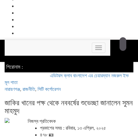
Toggle
navigation
শিরোনাম :
এডিটরস ক্লাব বাংলাদেশ এর চেয়ারম্যান নজরুল ইসলাম তমিজীর সা
মূল পাতা
নারায়ণগঞ্জ
,
রাজনীতি
,
সিটি কর্পোরেশন
জাকির খানের পক্ষ থেকে নববর্ষের শুভেচ্ছা জানালেন সুমন
মাহমুদ
নিজস্ব প্রতিবেদক
প্রকাশের সময় : রবিবার, ১৩ এপ্রিল, ২০২৫
৪৭৮ 🪪