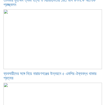
তানভীর মুহাম্মদ ত্বকী হত্যা ও বিচারহীনতার ১৬১ মাস উপলক্ষে আলোক
প্রজ্জ্বলন
ব্যবসায়ীদের সঙ্গে নিয়ে নারায়ণগঞ্জের উন্নয়নে ৫ এমপির ঐক্যবদ্ধ থাকার
প্রত্যয়