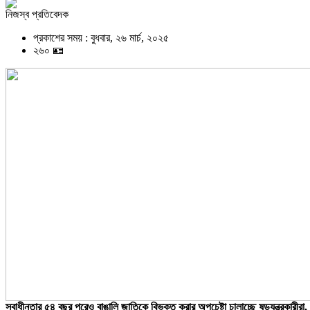
নিজস্ব প্রতিবেদক
প্রকাশের সময় : বুধবার, ২৬ মার্চ, ২০২৫
২৬০ 🪪
স্বাধীনতার ৫৪ বছর পরেও বাঙালি জাতিকে বিভক্ত করার অপচেষ্টা চালাচ্ছে ষড়যন্ত্রকারীরা,