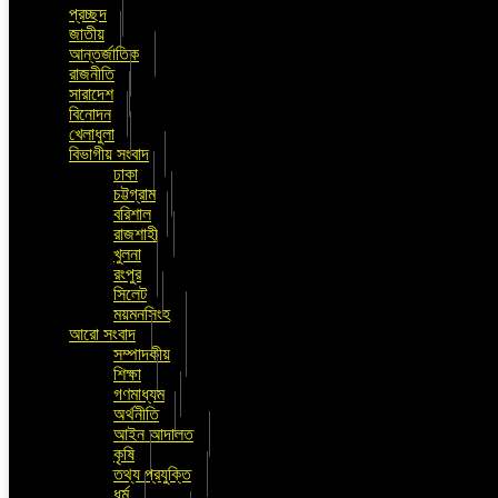
প্রচ্ছদ
জাতীয়
আন্তর্জাতিক
রাজনীতি
সারাদেশ
বিনোদন
খেলাধুলা
বিভাগীয় সংবাদ
ঢাকা
চট্টগ্রাম
বরিশাল
রাজশাহী
খুলনা
রংপুর
সিলেট
ময়মনসিংহ
আরো সংবাদ
সম্পাদকীয়
শিক্ষা
গণমাধ্যম
অর্থনীতি
আইন আদালত
কৃষি
তথ্য প্রযুক্তি
ধর্ম