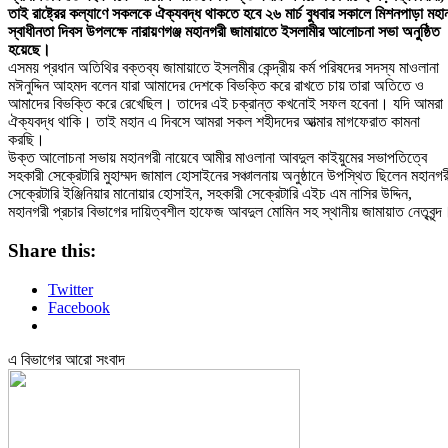
তাই রাষ্ট্রের কল্যাণে সকলকে ঐক্যবদ্ধ থাকতে হবে ২৬ মার্চ বুধবার সকালে মিশনপাড়া মহা
স্বাধীনতা দিবস উপলক্ষে নারায়ণগঞ্জ মহানগরী জামায়াতে ইসলামীর আলোচনা সভা অনুষ্ঠিত
হয়েছে।
এসময় প্রধান অতিথির বক্তব্য জামায়াতে ইসলমীর কেন্দ্রীয় কর্ম পরিষদের সদস্য মাওলানা
মঈনুদ্দিন আহমদ বলেন যারা আমাদের দেশকে বিভক্তি করে রাখতে চায় তারা অতিতে ও
আমাদের বিভক্তি করে রেখেছিল। তাদের এই চক্রান্ত কখনোই সফল হবেনা। যদি আমরা
ঐক্যবদ্ধ থাকি। তাই মহান এ দিবসে আমরা সকল শহীদদের আত্মার মাগফেরাত কামনা
করছি।
উক্ত আলোচনা সভায় মহানগরী নায়েবে আমীর মাওলানা আবদুল কাইয়ুমের সভাপতিত্বে
সহকারী সেক্রেটারি মুহাম্মদ জামাল হোসাইনের সঞ্চালনায় অনুষ্ঠানে উপস্থিত ছিলেন মহানগর
সেক্রেটারি ইঞ্জিনিয়ার মানোয়ার হোসাইন, সহকারী সেক্রেটারি এইচ এম নাসির উদ্দিন,
মহানগরী প্রচার বিভাগের দায়িত্বশীল হাফেজ আবদুল মোমিন সহ স্থানীয় জামায়াত নেতৃবৃন্দ
Share this:
Twitter
Facebook
এ বিভাগের আরো সংবাদ