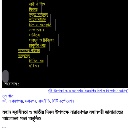
নারী ও শিশু
ফিচার
মুক্ত মন্তব্য
লাইফস্টাইল
শিল্প ও সংস্কৃতি
সাক্ষাতকার
সাহিত্য
স্বাস্থ্য ও চিকিৎসা
চাকুরির খবর
আমাদের পরিবার
অন্যান্য
ভিডিও ঘর
ছবি ঘর
শিরোনাম :
বৃষ্টি উপেক্ষা করে মহানগর বিএনপির বিশাল বিক্ষোভ: অস্থিতিশীলতা
মূল পাতা
ধর্ম
,
নারায়ণগঞ্জ
,
মহানগর
,
রাজনীতি
,
সিটি কর্পোরেশন
মহান স্বাধীনতা ও জাতীয় দিবস উপলক্ষে নারায়ণগঞ্জ মহানগরী জামায়াতের
আলোচনা সভা অনুষ্ঠিত