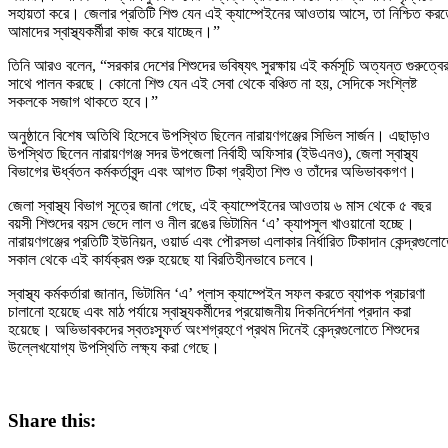
সহায়তা করে। জেলার প্রতিটি শিশু যেন এই ক্যাম্পেইনের আওতায় আসে, তা নিশ্চিত কর
আমাদের স্বাস্থ্যকর্মীরা কাজ করে যাচ্ছেন।”
তিনি আরও বলেন, “সরকার দেশের শিশুদের ভবিষ্যৎ সুরক্ষায় এই কর্মসূচি অত্যন্ত গুরুত্বে
সাথে পালন করছে। কোনো শিশু যেন এই সেবা থেকে বঞ্চিত না হয়, সেদিকে সংশ্লিষ্ট
সকলকে সজাগ থাকতে হবে।”
অনুষ্ঠানে বিশেষ অতিথি হিসেবে উপস্থিত ছিলেন নারায়ণগঞ্জের সিভিল সার্জন। এছাড়াও
উপস্থিত ছিলেন নারায়ণগঞ্জ সদর উপজেলা নির্বাহী অফিসার (ইউএনও), জেলা স্বাস্থ্য
বিভাগের ঊর্ধ্বতন কর্মকর্তাবৃন্দ এবং আগত টিকা গ্রহীতা শিশু ও তাঁদের অভিভাবকগণ।
জেলা স্বাস্থ্য বিভাগ সূত্রে জানা গেছে, এই ক্যাম্পেইনের আওতায় ৬ মাস থেকে ৫ বছর
বয়সী শিশুদের বয়স ভেদে লাল ও নীল রঙের ভিটামিন ‘এ’ ক্যাপসুল খাওয়ানো হচ্ছে।
নারায়ণগঞ্জের প্রতিটি ইউনিয়ন, ওয়ার্ড এবং পৌরসভা এলাকার নির্ধারিত টিকাদান কেন্দ্রগুলো
সকাল থেকে এই কার্যক্রম শুরু হয়েছে যা বিরতিহীনভাবে চলবে।
স্বাস্থ্য কর্মকর্তারা জানান, ভিটামিন ‘এ’ প্লাস ক্যাম্পেইন সফল করতে ব্যাপক প্রচারণা
চালানো হয়েছে এবং মাঠ পর্যায়ে স্বাস্থ্যকর্মীদের প্রয়োজনীয় দিকনির্দেশনা প্রদান করা
হয়েছে। অভিভাবকদের স্বতঃস্ফূর্ত অংশগ্রহণে প্রথম দিনেই কেন্দ্রগুলোতে শিশুদের
উল্লেখযোগ্য উপস্থিতি লক্ষ্য করা গেছে।
Share this: