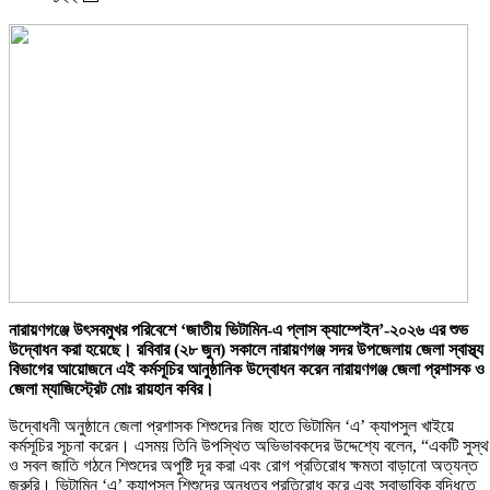
নারায়ণগঞ্জে উৎসবমুখর পরিবেশে ‘জাতীয় ভিটামিন-এ প্লাস ক্যাম্পেইন’-২০২৬ এর শুভ
উদ্বোধন করা হয়েছে। রবিবার (২৮ জুন) সকালে নারায়ণগঞ্জ সদর উপজেলায় জেলা স্বাস্থ্য
বিভাগের আয়োজনে এই কর্মসূচির আনুষ্ঠানিক উদ্বোধন করেন নারায়ণগঞ্জ জেলা প্রশাসক ও
জেলা ম্যাজিস্ট্রেট মোঃ রায়হান কবির।
উদ্বোধনী অনুষ্ঠানে জেলা প্রশাসক শিশুদের নিজ হাতে ভিটামিন ‘এ’ ক্যাপসুল খাইয়ে
কর্মসূচির সূচনা করেন। এসময় তিনি উপস্থিত অভিভাবকদের উদ্দেশ্যে বলেন, “একটি সুস্থ
ও সবল জাতি গঠনে শিশুদের অপুষ্টি দূর করা এবং রোগ প্রতিরোধ ক্ষমতা বাড়ানো অত্যন্ত
জরুরি। ভিটামিন ‘এ’ ক্যাপসুল শিশুদের অন্ধত্ব প্রতিরোধ করে এবং স্বাভাবিক বৃদ্ধিতে