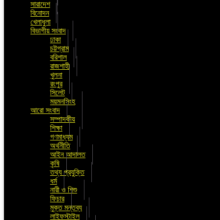
সারাদেশ
বিনোদন
খেলাধুলা
বিভাগীয় সংবাদ
ঢাকা
চট্টগ্রাম
বরিশাল
রাজশাহী
খুলনা
রংপুর
সিলেট
ময়মনসিংহ
আরো সংবাদ
সম্পাদকীয়
শিক্ষা
গণমাধ্যম
অর্থনীতি
আইন আদালত
কৃষি
তথ্য প্রযুক্তি
ধর্ম
নারী ও শিশু
ফিচার
মুক্ত মন্তব্য
লাইফস্টাইল