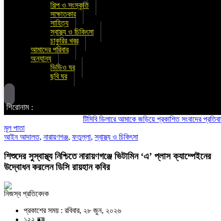
শিল্প ও সংস্কৃতি
সাক্ষাতকার
সাহিত্য
স্বাস্থ্য ও চিকিৎসা
চাকুরির খবর
আমাদের পরিবার
অন্যান্য
ভিডিও ঘর
ছবি ঘর
শিরোনাম :
টিসিবি ডিলারে আমাকে জড়িয়ে প্রকাশিত সংবাদের প্রতিবাদ ও তীব্র 
মূল পাতা
আইন আদালত
,
নারায়ণগঞ্জ
,
ফতুল্লা
,
স্বাস্থ্য ও চিকিৎসা
শিশুদের সুস্বাস্থ্য নিশ্চিতে নারায়ণগঞ্জে ভিটামিন ‘এ’ প্লাস ক্যাম্পেইনের
উদ্বোধন করলেন ডিসি রায়হান কবির
নিজস্ব প্রতিবেদক
প্রকাশের সময় : রবিবার, ২৮ জুন, ২০২৬
১২২ 🪪