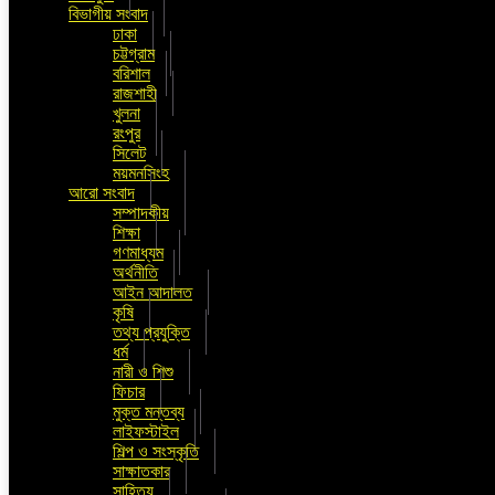
বিভাগীয় সংবাদ
ঢাকা
চট্টগ্রাম
বরিশাল
রাজশাহী
খুলনা
রংপুর
সিলেট
ময়মনসিংহ
আরো সংবাদ
সম্পাদকীয়
শিক্ষা
গণমাধ্যম
অর্থনীতি
আইন আদালত
কৃষি
তথ্য প্রযুক্তি
ধর্ম
নারী ও শিশু
ফিচার
মুক্ত মন্তব্য
লাইফস্টাইল
শিল্প ও সংস্কৃতি
সাক্ষাতকার
সাহিত্য