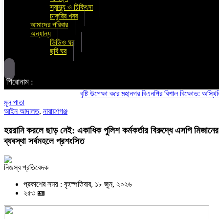
স্বাস্থ্য ও চিকিৎসা
চাকুরির খবর
আমাদের পরিবার
অন্যান্য
ভিডিও ঘর
ছবি ঘর
শিরোনাম :
বৃষ্টি উপেক্ষা করে মহানগর বিএনপির বিশাল বিক্ষোভ: অস্থিতিশীলতা
মূল পাতা
আইন আদালত
,
নারায়ণগঞ্জ
হয়রানি করলে ছাড় নেই: একাধিক পুলিশ কর্মকর্তার বিরুদ্ধে এসপি মিজানের
ব্যবস্থা সর্বমহলে প্রশংসিত
নিজস্ব প্রতিবেদক
প্রকাশের সময় : বৃহস্পতিবার, ১৮ জুন, ২০২৬
২৫৩ 🪪