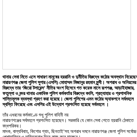
থানায় সেবা নিতে এসে সাধারণ মানুষের হয়রানি ও দুর্নীতির বিরুদ্ধে কঠোর অবস্থান নিয়েছে
নারায়ণগঞ্জ জেলা পুলিশ সুপার (এসপি) মোহাম্মদ মিজানুর রহমান মুন্সী। অপরাধ ও অনিয়মের
বিরুদ্ধে তার ‘জিরো টলারেন্স’ নীতির অংশ হিসেবে গত কয়েক মাসে রূপগঞ্জ, আড়াইহাজার,
ফতুল্লা ও বন্দর থানার একাধিক পুলিশ কর্মকর্তার বিরুদ্ধে বদলি, প্রত্যাহার ও প্রশাসনিক
শাস্তিমূলক ব্যবস্থা গ্রহণ করা হয়েছে। জেলা পুলিশের এমন কঠোর অ্যাকশনে সর্বমহলে
স্বস্তি ফিরেছে এবং এসপির এই উদ্যোগ প্রশংসিত হয়েছে সর্বমহলে ।
তাঁর এধরনের কর্মকাণ্ডে‌ শুধু পুলিশ বাহিনী নয়
নারায়ণগঞ্জের সর্বমহলে প্রশংসিত হয়েছেন। সরকারি যে কোন সেবা পেতে হয়রানি ঠেকাতে
বদ্ধপরিকর।
মাদক, বাল্যবিবাহ, কিশোর গ্যাং, ছিনতাই’সহ অপরাধ দমনে নারায়ণগঞ্জ জেলা পুলিশ সর্বোচ্চ
পেশাদারিত্ব ও দায়িত্ববোধ দিয়ে কাজ করে যাচ্ছেন।