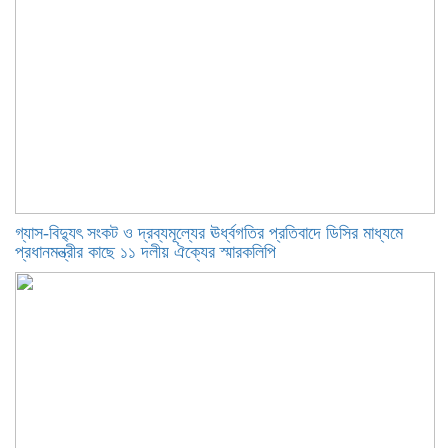
গ্যাস-বিদ্যুৎ সংকট ও দ্রব্যমূল্যের ঊর্ধ্বগতির প্রতিবাদে ডিসির মাধ্যমে
প্রধানমন্ত্রীর কাছে ১১ দলীয় ঐক্যের স্মারকলিপি