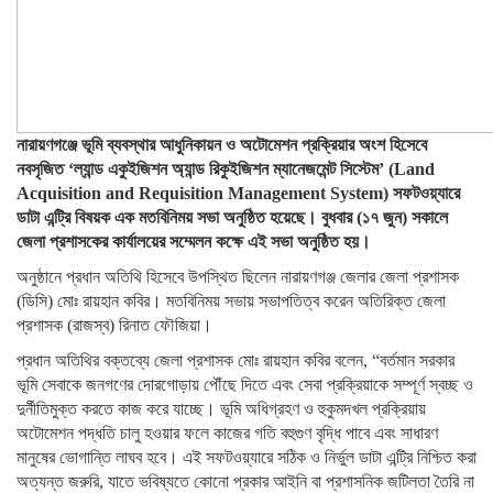
নারায়ণগঞ্জে ভূমি ব্যবস্থার আধুনিকায়ন ও অটোমেশন প্রক্রিয়ার অংশ হিসেবে
নবসৃজিত ‘ল্যান্ড একুইজিশন অ্যান্ড রিকুইজিশন ম্যানেজমেন্ট সিস্টেম’ (Land
Acquisition and Requisition Management System) সফটওয়্যারে
ডাটা এন্ট্রি বিষয়ক এক মতবিনিময় সভা অনুষ্ঠিত হয়েছে। বুধবার (১৭ জুন) সকালে
জেলা প্রশাসকের কার্যালয়ের সম্মেলন কক্ষে এই সভা অনুষ্ঠিত হয়।
অনুষ্ঠানে প্রধান অতিথি হিসেবে উপস্থিত ছিলেন নারায়ণগঞ্জ জেলার জেলা প্রশাসক
(ডিসি) মোঃ রায়হান কবির। মতবিনিময় সভায় সভাপতিত্ব করেন অতিরিক্ত জেলা
প্রশাসক (রাজস্ব) রিনাত ফৌজিয়া।
প্রধান অতিথির বক্তব্যে জেলা প্রশাসক মোঃ রায়হান কবির বলেন, “বর্তমান সরকার
ভূমি সেবাকে জনগণের দোরগোড়ায় পৌঁছে দিতে এবং সেবা প্রক্রিয়াকে সম্পূর্ণ স্বচ্ছ ও
দুর্নীতিমুক্ত করতে কাজ করে যাচ্ছে। ভূমি অধিগ্রহণ ও হুকুমদখল প্রক্রিয়ায়
অটোমেশন পদ্ধতি চালু হওয়ার ফলে কাজের গতি বহুগুণ বৃদ্ধি পাবে এবং সাধারণ
মানুষের ভোগান্তি লাঘব হবে। এই সফটওয়্যারে সঠিক ও নির্ভুল ডাটা এন্ট্রি নিশ্চিত করা
অত্যন্ত জরুরি, যাতে ভবিষ্যতে কোনো প্রকার আইনি বা প্রশাসনিক জটিলতা তৈরি না