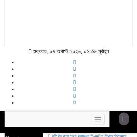
শুক্রবার, ০৭ অগাস্ট ২০২৬, ০২:৩৬ পূর্বাহ্ন
Toggle
navigation
বৃষ্টি উপেক্ষা করে মহানগর বিএনপির বিশাল বিক্ষোভ: অস্থিতিশীলত