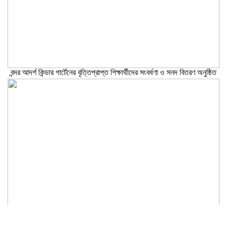
বন্দর আদর্শ কিন্ডার গার্টেনের বৃত্তিপ্রাপ্ত শিক্ষার্থীদের সংবর্ধণা ও সনদ বিতরণ অনুষ্ঠিত
নারায়ণগঞ্জকে বিশেষ জেলা ঘোষণা ও প্রিপেইড মিটার বন্ধসহ ৫ দফা দাবিতে
স্মারকলিপি