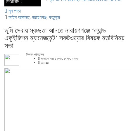
শিরোনাম :
মূল পাতা
আইন আদালত
,
নারায়ণগঞ্জ
,
ফতুল্লা
ভূমি সেবায় স্বচ্ছতা আনতে নারায়ণগঞ্জে ‘ল্যান্ড
একুইজিশন ম্যানেজমেন্ট’ সফটওয়্যার বিষয়ক মতবিনিময়
সভা
নিজস্ব প্রতিবেদক
প্রকাশের সময় : বুধবার, ১৭ জুন, ২০২৬
১৮০ 🪪