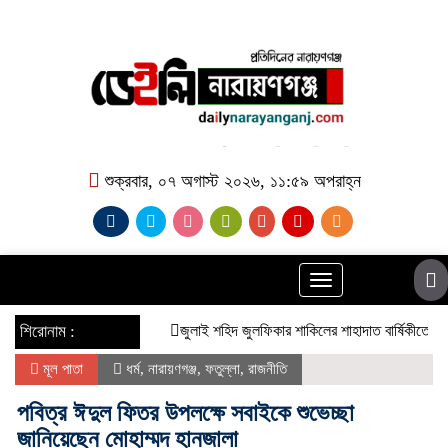
শুক্রবার, ০৭ অগাস্ট ২০২৬, ১১:৫৯ অপরাহ্ন
Toggle
navigation
শিরোনাম :
​জুলাই শহিদ জুলফিকার শাকিলের শাহাদাত বার্ষিকীতে ছাত্র ফেডার
মূল পাতা
ধর্ম
,
নারায়ণগঞ্জ
,
ফতুল্লা
,
রাজনীতি
পবিত্র ঈদুল ফিতর উপলক্ষে সবাইকে শুভেচ্ছা
জানিয়েছেন মোহাম্মদ হানজালা