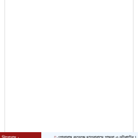
শিরোনাম :
তোলারাম কলেজে ছাত্রাবাসে হামলা ও লুটপাটের অভিযোগ ছ