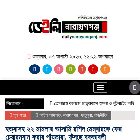
শুক্রবার, ০৭ অগাস্ট ২০২৬, ১২:২৬ অপরাহ্ন
Toggle
navigation
শিরোনাম :
তোলারাম কলেজে ছাত্রাবাসে হামলা ও লুটপাটের অভিযোগ ছাত্রদল
মূল পাতা
আইন আদালত
,
নারায়ণগঞ্জ
,
ফতুল্লা
,
রাজনীতি
হত্যাসহ ২২ মামলার আসামি রশিদ মেম্বারকে ফের
চেয়ারম্যান করার পাঁয়তারা, ফুঁসছে বক্তাবলী