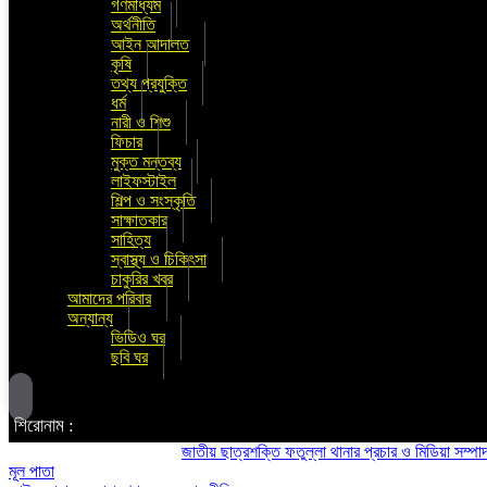
গণমাধ্যম
অর্থনীতি
আইন আদালত
কৃষি
তথ্য প্রযুক্তি
ধর্ম
নারী ও শিশু
ফিচার
মুক্ত মন্তব্য
লাইফস্টাইল
শিল্প ও সংস্কৃতি
সাক্ষাতকার
সাহিত্য
স্বাস্থ্য ও চিকিৎসা
চাকুরির খবর
আমাদের পরিবার
অন্যান্য
ভিডিও ঘর
ছবি ঘর
শিরোনাম :
জাতীয় ছাত্রশক্তি ফতুল্লা থানার প্রচার ও মিডিয়া সম্পাদক হলে
মূল পাতা