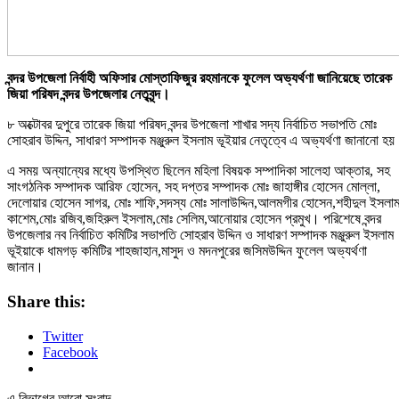
বন্দর উপজেলা নির্বাহী অফিসার মোস্তাফিজুর রহমানকে ফুলেল অভ্যর্থণা জানিয়েছে তারেক
জিয়া পরিষদ বন্দর উপজেলার নেতৃবৃন্দ।
৮ অক্টোবর দুপুরে তারেক জিয়া পরিষদ বন্দর উপজেলা শাখার সদ্য নির্বাচিত সভাপতি মোঃ
সোহরাব উদ্দিন, সাধারণ সম্পাদক মঞ্জুরুল ইসলাম ভূইয়ার নেতৃত্বে এ অভ্যর্থণা জানানো হ
এ সময় অন্যান্যের মধ্যে উপস্থিত ছিলেন মহিলা বিষয়ক সম্পাদিকা সালেহা আক্তার, সহ
সাংগঠনিক সম্পাদক আরিফ হোসেন, সহ দপ্তর সম্পাদক মোঃ জাহাঙ্গীর হোসেন মোল্লা,
দেলোয়ার হোসেন সাগর, মোঃ শাফি,সদস্য মোঃ সালাউদ্দিন,আলমগীর হোসেন,শহীদুল ইসলা
কাশেম,মোঃ রজিব,জহিরুল ইসলাম,মোঃ সেলিম,আনোয়ার হোসেন প্রমুখ। পরিশেষে বন্দর
উপজেলার নব নির্বাচিত কমিটির সভাপতি সোহরাব উদ্দিন ও সাধারণ সম্পাদক মঞ্জুরুল ইসলাম
ভূইয়াকে ধামগড় কমিটির শাহজাহান,মাসুদ ও মদনপুরের জসিমউদ্দিন ফুলেল অভ্যর্থণা
জানান।
Share this:
Twitter
Facebook
এ বিভাগের আরো সংবাদ