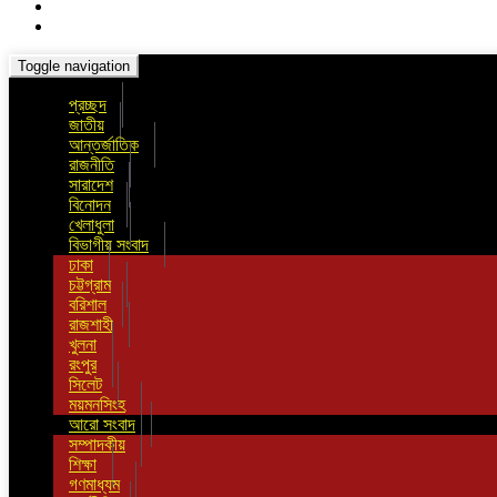
Toggle navigation
প্রচ্ছদ
জাতীয়
আন্তর্জাতিক
রাজনীতি
সারাদেশ
বিনোদন
খেলাধুলা
বিভাগীয় সংবাদ
ঢাকা
চট্টগ্রাম
বরিশাল
রাজশাহী
খুলনা
রংপুর
সিলেট
ময়মনসিংহ
আরো সংবাদ
সম্পাদকীয়
শিক্ষা
গণমাধ্যম