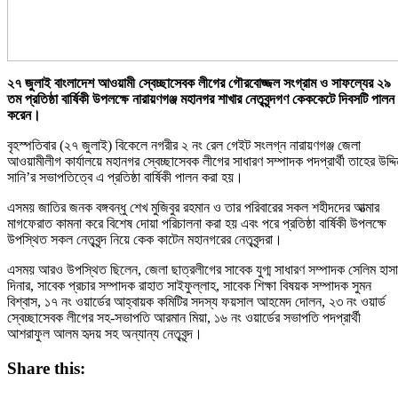
২৭ জুলাই বাংলাদেশ আওয়ামী স্বেচ্ছাসেবক লীগের গৌরবোজ্জল সংগ্রাম ও সাফল্যের ২৯
তম প্রতিষ্ঠা বার্ষিকী উপলক্ষে নারায়ণগঞ্জ মহানগর শাখার নেতৃবৃন্দগণ কেককেটে দিবসটি পালন
করেন।
বৃহস্পতিবার (২৭ জুলাই) বিকেলে নগরীর ২ নং রেল গেইট সংলগ্ন নারায়ণগঞ্জ জেলা
আওয়ামীলীগ কার্যালয়ে মহানগর স্বেচ্ছাসেবক লীগের সাধারণ সম্পাদক পদপ্রার্থী তাহের উদ্দি
সানি’র সভাপতিত্বে এ প্রতিষ্ঠা বার্ষিকী পালন করা হয়।
এসময় জাতির জনক বঙ্গবন্ধু শেখ মুজিবুর রহমান ও তার পরিবারের সকল শহীদদের আত্মার
মাগফেরাত কামনা করে বিশেষ দোয়া পরিচালনা করা হয় এবং পরে প্রতিষ্ঠা বার্ষিকী উপলক্ষে
উপস্থিত সকল নেতৃবৃন্দ নিয়ে কেক কাটেন মহানগরের নেতৃবৃন্দরা।
এসময় আরও উপস্থিত ছিলেন, জেলা ছাত্রলীগের সাবেক যুগ্ম সাধারণ সম্পাদক সেলিম হাস
দিনার, সাবেক প্রচার সম্পাদক রাহাত সাইফুল্লাহ, সাবেক শিক্ষা বিষয়ক সম্পাদক সুমন
বিশ্বাস, ১৭ নং ওয়ার্ডের আহ্বায়ক কমিটির সদস্য ফয়সাল আহমেদ দোলন, ২৩ নং ওয়ার্ড
স্বেচ্ছাসেবক লীগের সহ-সভাপতি আরমান মিয়া, ১৬ নং ওয়ার্ডের সভাপতি পদপ্রার্থী
আশরাফুল আলম হৃদয় সহ অন্যান্য নেতৃবৃন্দ।
Share this: