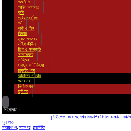
অর্থনীতি
আইন আদালত
কৃষি
তথ্য প্রযুক্তি
ধর্ম
নারী ও শিশু
ফিচার
মুক্ত মন্তব্য
লাইফস্টাইল
শিল্প ও সংস্কৃতি
সাক্ষাতকার
সাহিত্য
স্বাস্থ্য ও চিকিৎসা
চাকুরির খবর
আমাদের পরিবার
অন্যান্য
ভিডিও ঘর
ছবি ঘর
শিরোনাম :
বৃষ্টি উপেক্ষা করে মহানগর বিএনপির বিশাল বিক্ষোভ: অস্থিতিশীলত
মূল পাতা
নারায়ণগঞ্জ
,
মহানগর
,
রাজনীতি