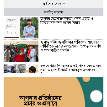
সর্বশেষ সংবাদ
জনপ্রিয় সংবাদ
জাতীয় ছাত্রশক্তি ফতুল্লা থানার প্রচার ও
মিডিয়া সম্পাদক হলেন সিয়াম
​জুলাই শহিদ জুলফিকার শাকিলের শাহাদাত
বার্ষিকীতে ছাত্র ফেডারেশনের পুষ্পস্তবক অর্পণ
ও প্রামাণ্যচিত্র প্রদর্শন
বন্দরে গ্যাস লিকেজে একই পরিবারের ৩ জন
দগ্ধ, মহানগরী আমীর আবদুুল জব্বারের
উদ্বেগ ও সমবেদনা
মাদক ও ছিনতাই এর বিরুদ্ধে ১নং বাবুরাইলে
প্রস্তুতিমূলক আলোচনা সভা