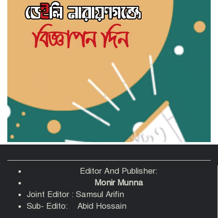
সাহিত্য জোট নারায়ণগঞ্জের কবিতা পাঠ ও
সাহিত্য আলোচনায় মুখরিত অনুষ্ঠান
‘স্বপ্ন, সেবা ও সমৃদ্ধি’ স্লোগানে নারায়ণগঞ্জে
সহযাত্রী মানবকল্যাণ ফাউন্ডেশনের যাত্রা শুরু
রাজনৈতিক ব্যানার ব্যবহার করে চাঁদাবাজি-
সন্ত্রাসবাদসহ মাদক ব্যবসা বন্ধের আহবান
আহমেদুর রহমান তনুর
পানির পাম্পের দাবি নিয়ে বক্তারা-আমাদেরকে
রাস্তায় নামতে বাধ্য করবেন না
Editor And Publisher:
Monir Munna
Joint Editor : Samsul Arifin
তোলারাম কলেজে হামলায় আহত শিবির
Sub- Edito: Abid Hossain
নেতাদের হাসপাতালে দেখতে গেলেন কেন্দ্রীয়