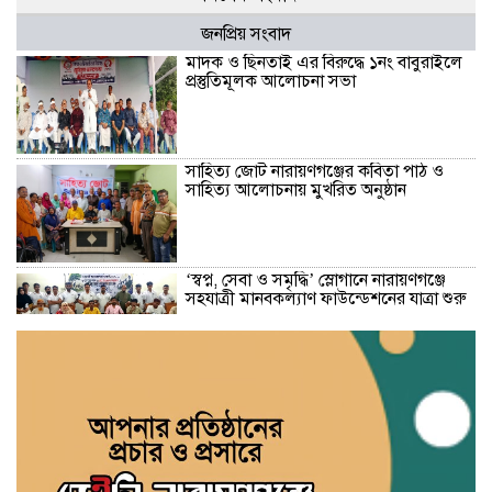
জনপ্রিয় সংবাদ
মাদক ও ছিনতাই এর বিরুদ্ধে ১নং বাবুরাইলে
প্রস্তুতিমূলক আলোচনা সভা
সাহিত্য জোট নারায়ণগঞ্জের কবিতা পাঠ ও
সাহিত্য আলোচনায় মুখরিত অনুষ্ঠান
‘স্বপ্ন, সেবা ও সমৃদ্ধি’ স্লোগানে নারায়ণগঞ্জে
সহযাত্রী মানবকল্যাণ ফাউন্ডেশনের যাত্রা শুরু
রাজনৈতিক ব্যানার ব্যবহার করে চাঁদাবাজি-
সন্ত্রাসবাদসহ মাদক ব্যবসা বন্ধের আহবান
আহমেদুর রহমান তনুর