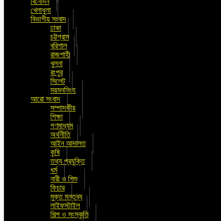
বিনোদন
খেলাধুলা
বিভাগীয় সংবাদ
ঢাকা
চট্টগ্রাম
বরিশাল
রাজশাহী
খুলনা
রংপুর
সিলেট
ময়মনসিংহ
আরো সংবাদ
সম্পাদকীয়
শিক্ষা
গণমাধ্যম
অর্থনীতি
আইন আদালত
কৃষি
তথ্য প্রযুক্তি
ধর্ম
নারী ও শিশু
ফিচার
মুক্ত মন্তব্য
লাইফস্টাইল
শিল্প ও সংস্কৃতি