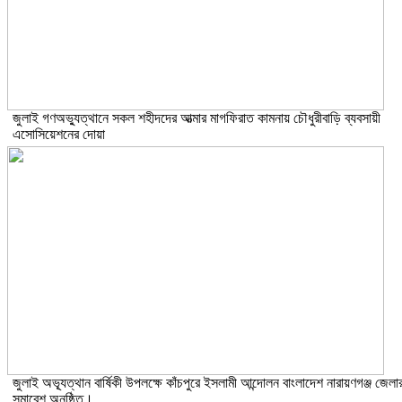
জুলাই গণঅভ্যুত্থানে সকল শহীদদের আত্মার মাগফিরাত কামনায় চৌধুরীবাড়ি ব্যবসায়ী
এসোসিয়েশনের দোয়া
জুলাই অভ্যূত্থান বার্ষিকী উপলক্ষে কাঁচপুরে ইসলামী আন্দোলন বাংলাদেশ নারায়ণগঞ্জ জেলা
সমাবেশ অনুষ্ঠিত।