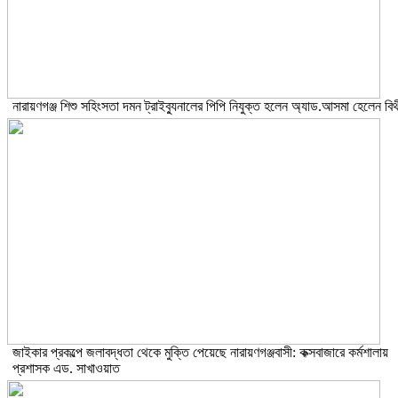
নারায়ণগঞ্জ শিশু সহিংসতা দমন ট্রাইব্যুনালের পিপি নিযুক্ত হলেন অ্যাড.আসমা হেলেন বিথ
জাইকার প্রকল্পে জলাবদ্ধতা থেকে মুক্তি পেয়েছে নারায়ণগঞ্জবাসী: কক্সবাজারে কর্মশালায়
প্রশাসক এড. সাখাওয়াত