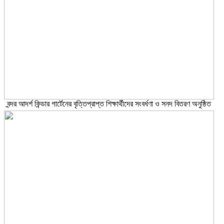
বন্দর আদর্শ কিন্ডার গার্টেনের বৃত্তিপ্রাপ্ত শিক্ষার্থীদের সংবর্ধণা ও সনদ বিতরণ অনুষ্ঠিত