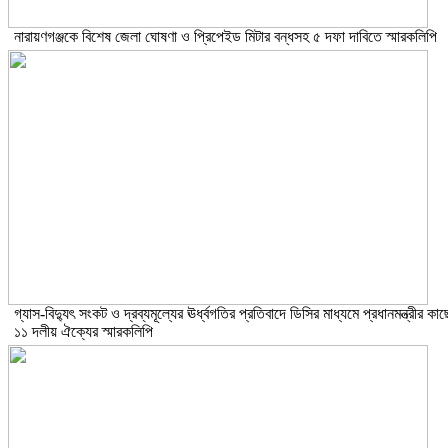
নারায়ণগঞ্জকে বিশেষ জেলা ঘোষণা ও প্রিপেইড মিটার বন্ধসহ ৫ দফা দাবিতে স্মারকলিপি
গ্যাস-বিদ্যুৎ সংকট ও দ্রব্যমূল্যের ঊর্ধ্বগতির প্রতিবাদে ডিসির মাধ্যমে প্রধানমন্ত্রীর কাছ
১১ দলীয় ঐক্যের স্মারকলিপি