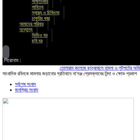
সাক্ষাতকার
সাহিত্য
স্বাস্থ্য ও চিকিৎসা
চাকুরির খবর
আমাদের পরিবার
অন্যান্য
ভিডিও ঘর
ছবি ঘর
শিরোনাম :
তোলারাম কলেজে ছাত্রাবাসে হামলা ও লুটপাটের অভিযোগ ছাত্
সাংবাদিক রবিনকে মামলায় জড়ানোর প্রতিবাদে না'গঞ্জ প্রেসক্লাবের নিন্দা ও ক্ষোভ প্রকাশ
সর্বশেষ সংবাদ
জনপ্রিয় সংবাদ