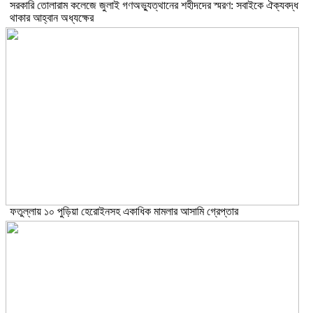
সরকারি তোলারাম কলেজে জুলাই গণঅভ্যুত্থানের শহীদদের স্মরণ: সবাইকে ঐক্যবদ্ধ
থাকার আহ্বান অধ্যক্ষের
ফতুল্লায় ১০ পুড়িয়া হেরোইনসহ একাধিক মামলার আসামি গ্রেপ্তার