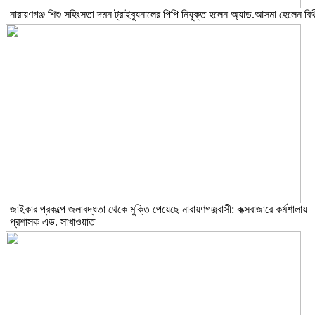
নারায়ণগঞ্জ শিশু সহিংসতা দমন ট্রাইব্যুনালের পিপি নিযুক্ত হলেন অ্যাড.আসমা হেলেন বিথ
জাইকার প্রকল্পে জলাবদ্ধতা থেকে মুক্তি পেয়েছে নারায়ণগঞ্জবাসী: কক্সবাজারে কর্মশালায়
প্রশাসক এড. সাখাওয়াত