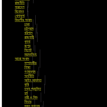
রাজনীতি
সারাদেশ
বিনোদন
খেলাধুলা
বিভাগীয় সংবাদ
ঢাকা
চট্টগ্রাম
বরিশাল
রাজশাহী
খুলনা
রংপুর
সিলেট
ময়মনসিংহ
আরো সংবাদ
সম্পাদকীয়
শিক্ষা
গণমাধ্যম
অর্থনীতি
আইন আদালত
কৃষি
তথ্য প্রযুক্তি
ধর্ম
নারী ও শিশু
ফিচার
মুক্ত মন্তব্য