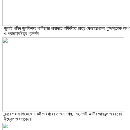
​জুলাই শহিদ জুলফিকার শাকিলের শাহাদাত বার্ষিকীতে ছাত্র ফেডারেশনের পুষ্পস্তবক অর্প
ও প্রামাণ্যচিত্র প্রদর্শন
বন্দরে গ্যাস লিকেজে একই পরিবারের ৩ জন দগ্ধ, মহানগরী আমীর আবদুুল জব্বারের
উদ্বেগ ও সমবেদনা