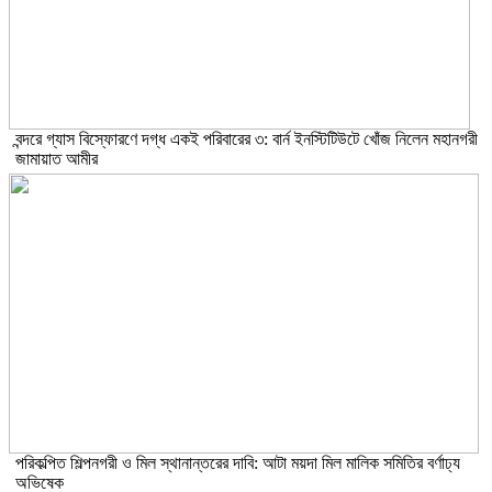
বন্দরে গ্যাস বিস্ফোরণে দগ্ধ একই পরিবারের ৩: বার্ন ইনস্টিটিউটে খোঁজ নিলেন মহানগরী
জামায়াত আমীর
পরিকল্পিত শিল্পনগরী ও মিল স্থানান্তরের দাবি: আটা ময়দা মিল মালিক সমিতির বর্ণাঢ্য
অভিষেক