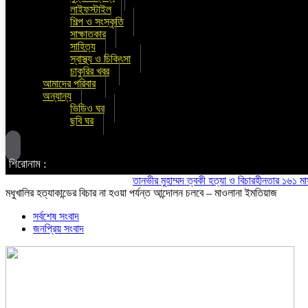
লাইফস্টাইল
শিল্প ও সংস্কৃতি
সাক্ষাতকার
সাহিত্য
স্বাস্থ্য ও চিকিৎসা
চাকুরির খবর
আমাদের পরিবার
অন্যান্য
ভিডিও ঘর
ছবি ঘর
শিরোনাম :
তানভীর মুহাম্মদ ত্বকী হত্যা ও বিচারহীনতার ১৬১ মাস উপল
মধুখালির হত্যাকান্ডের বিচার না হওয়া পর্যন্ত আন্দোলন চলবে – মাওলানা ইমতিয়াজ
সর্বশেষ সংবাদ
জনপ্রিয় সংবাদ