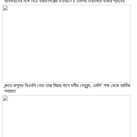
ব্যবসায়ীদের সঙ্গে নিয়ে নারায়ণগঞ্জের উন্নয়নে ৫ এমপির ঐক্যবদ্ধ থাকার প্রত্যয়
বন্দরে অসুস্থ বিএনপি নেতা তারা মিয়ার পাশে দলীয় নেতৃবৃন্দ, এমপি’ পক্ষ থেকে আর্থিক
সহায়তা