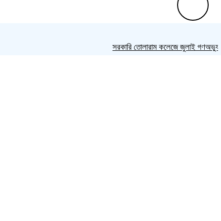
সরকারি তোলারাম কলেজে জুলাই গণঅভ্যুত্থানের 