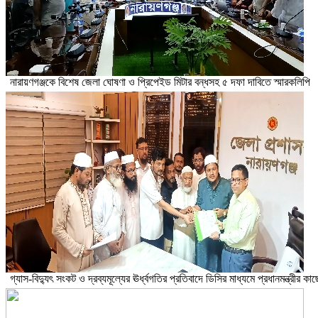
নারায়ণগঞ্জকে বিশেষ জেলা ঘোষণা ও প্রিপেইড মিটার বন্ধসহ ৫ দফা দাবিতে স্মারকলিপি
গ্যাস-বিদ্যুৎ সংকট ও দ্রব্যমূল্যের ঊর্ধ্বগতির প্রতিবাদে ডিসির মাধ্যমে প্রধানমন্ত্রীর 