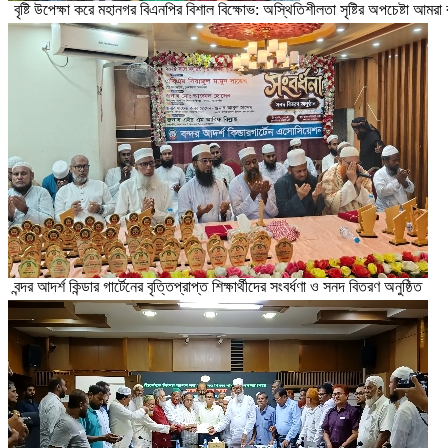
বৃষ্টি উপেক্ষা করে মহানগর বিএনপির বিশাল বিক্ষোভ: অস্থিতিশীলতা সৃষ্টির অপচেষ্টা আমর
বন্দর আদর্শ কিন্ডার গার্টেনের বৃত্তিপ্রাপ্ত শিক্ষার্থীদের সংবর্ধণা ও সনদ বিতরণ অনুষ্ঠিত