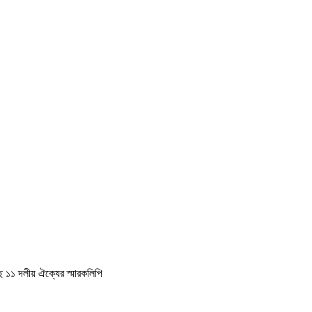
কাছে ১১ দলীয় ঐক্যের স্মারকলিপি