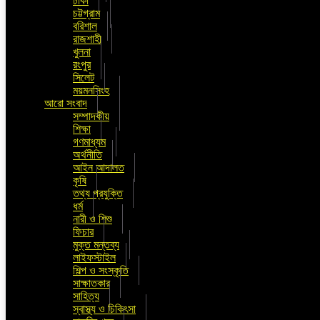
ঢাকা
চট্টগ্রাম
বরিশাল
রাজশাহী
খুলনা
রংপুর
সিলেট
ময়মনসিংহ
আরো সংবাদ
সম্পাদকীয়
শিক্ষা
গণমাধ্যম
অর্থনীতি
আইন আদালত
কৃষি
তথ্য প্রযুক্তি
ধর্ম
নারী ও শিশু
ফিচার
মুক্ত মন্তব্য
লাইফস্টাইল
শিল্প ও সংস্কৃতি
সাক্ষাতকার
সাহিত্য
স্বাস্থ্য ও চিকিৎসা