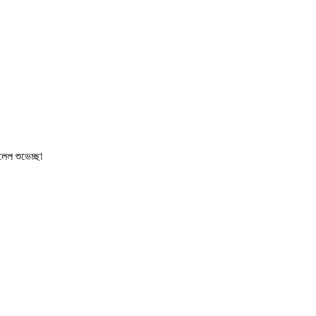
লেল শুভেচ্ছা