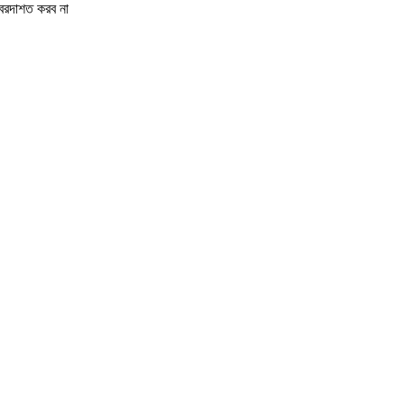
া বরদাশত করব না