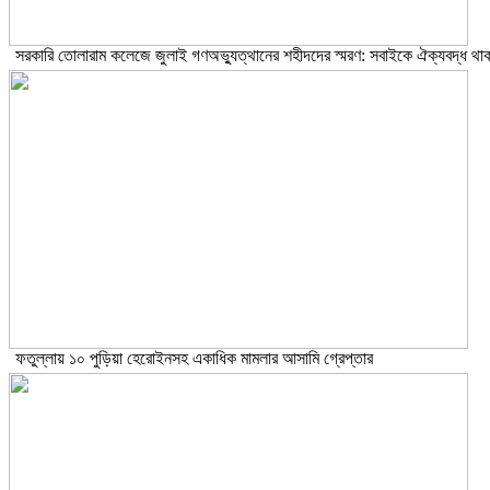
সরকারি তোলারাম কলেজে জুলাই গণঅভ্যুত্থানের শহীদদের স্মরণ: সবাইকে ঐক্যবদ্ধ থাক
ফতুল্লায় ১০ পুড়িয়া হেরোইনসহ একাধিক মামলার আসামি গ্রেপ্তার