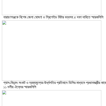
নারায়ণগঞ্জকে বিশেষ জেলা ঘোষণা ও প্রিপেইড মিটার বন্ধসহ ৫ দফা দাবিতে স্মারকলিপি
গ্যাস-বিদ্যুৎ সংকট ও দ্রব্যমূল্যের ঊর্ধ্বগতির প্রতিবাদে ডিসির মাধ্যমে প্রধানমন্ত্রীর কাছ
১১ দলীয় ঐক্যের স্মারকলিপি