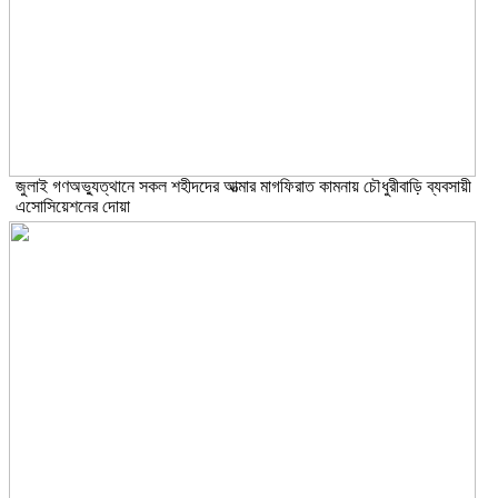
জুলাই গণঅভ্যুত্থানে সকল শহীদদের আত্মার মাগফিরাত কামনায় চৌধুরীবাড়ি ব্যবসায়ী
এসোসিয়েশনের দোয়া