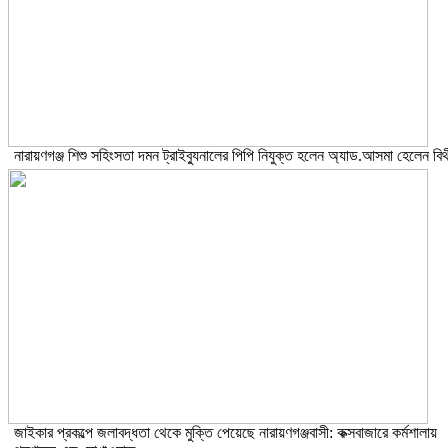
নারায়ণগঞ্জ শিশু সহিংসতা দমন ট্রাইব্যুনালের পিপি নিযুক্ত হলেন অ্যাড.আসমা হেলেন বিথ
জাইকার প্রকল্পে জলাবদ্ধতা থেকে মুক্তি পেয়েছে নারায়ণগঞ্জবাসী: কক্সবাজারে কর্মশালায়