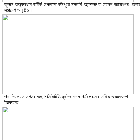
জুলাই অভ্যূত্থান বার্ষিকী উপলক্ষে কাঁচপুরে ইসলামী আন্দোলন বাংলাদেশ নারায়ণগঞ্জ জেলা
সমাবেশ অনুষ্ঠিত।
পদ্মা ডিপোতে সশস্ত্র মহড়া: সিসিটিভি ফুটেজ দেখে পর্যালোচনার দাবি ছাত্রদলনেতা
ইরফানের