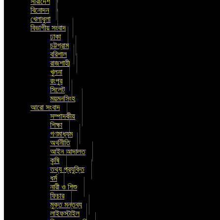
সারাদেশ
বিনোদন
খেলাধুলা
বিভাগীয় সংবাদ
ঢাকা
চট্টগ্রাম
বরিশাল
রাজশাহী
খুলনা
রংপুর
সিলেট
ময়মনসিংহ
আরো সংবাদ
সম্পাদকীয়
শিক্ষা
গণমাধ্যম
অর্থনীতি
আইন আদালত
কৃষি
তথ্য প্রযুক্তি
ধর্ম
নারী ও শিশু
ফিচার
মুক্ত মন্তব্য
লাইফস্টাইল