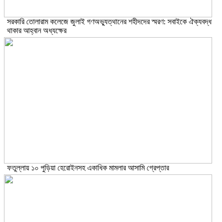
সরকারি তোলারাম কলেজে জুলাই গণঅভ্যুত্থানের শহীদদের স্মরণ: সবাইকে ঐক্যবদ্ধ
থাকার আহ্বান অধ্যক্ষের
ফতুল্লায় ১০ পুড়িয়া হেরোইনসহ একাধিক মামলার আসামি গ্রেপ্তার