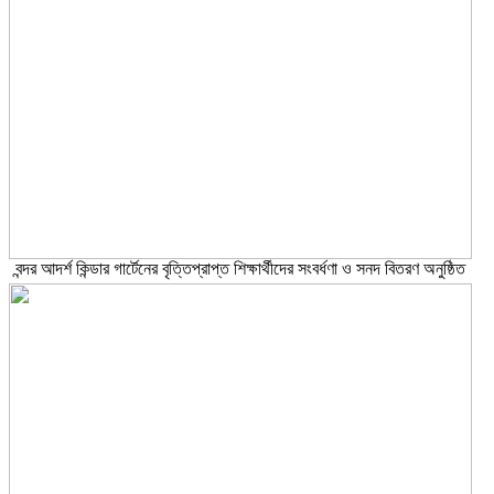
বন্দর আদর্শ কিন্ডার গার্টেনের বৃত্তিপ্রাপ্ত শিক্ষার্থীদের সংবর্ধণা ও সনদ বিতরণ অনুষ্ঠিত