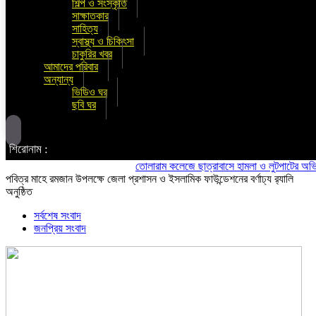
শিল্প ও সংস্কৃতি
সাক্ষাতকার
সাহিত্য
স্বাস্থ্য ও চিকিৎসা
চাকুরির খবর
আমাদের পরিবার
অন্যান্য
ভিডিও ঘর
ছবি ঘর
শিরোনাম :
তোলারাম কলেজে ছাত্রাবাসে হামলা ও লুটপাটের অভিযোগ ছাত্
পবিত্র মাহে রমজান উপলক্ষে জেলা প্রশাসন ও ইসলামিক ফাউন্ডেশনের বর্ণাঢ্য র‍্যালি
অনুষ্ঠিত
সর্বশেষ সংবাদ
জনপ্রিয় সংবাদ