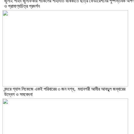
​জুলাই শহিদ জুলফিকার শাকিলের শাহাদাত বার্ষিকীতে ছাত্র ফেডারেশনের পুষ্পস্তবক অর্প
ও প্রামাণ্যচিত্র প্রদর্শন
বন্দরে গ্যাস লিকেজে একই পরিবারের ৩ জন দগ্ধ, মহানগরী আমীর আবদুুল জব্বারের
উদ্বেগ ও সমবেদনা