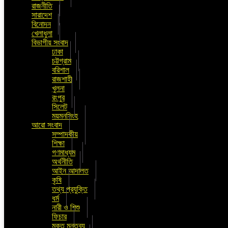
রাজনীতি
সারাদেশ
বিনোদন
খেলাধুলা
বিভাগীয় সংবাদ
ঢাকা
চট্টগ্রাম
বরিশাল
রাজশাহী
খুলনা
রংপুর
সিলেট
ময়মনসিংহ
আরো সংবাদ
সম্পাদকীয়
শিক্ষা
গণমাধ্যম
অর্থনীতি
আইন আদালত
কৃষি
তথ্য প্রযুক্তি
ধর্ম
নারী ও শিশু
ফিচার
মুক্ত মন্তব্য