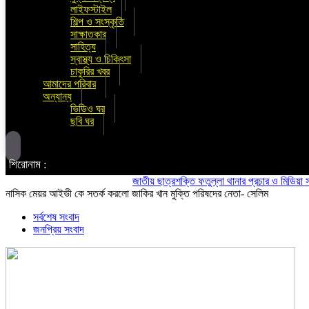
লাইফস্টাইল
শিল্প ও সংস্কৃতি
সাক্ষাতকার
সাহিত্য
স্বাস্থ্য ও চিকিৎসা
চাকুরির খবর
আমাদের পরিবার
অন্যান্য
ভিডিও ঘর
ছবি ঘর
শিরোনাম :
জাতীয় ছাত্রশক্তি ফতুল্লা থানার প্রচার ও মিডিয়া সম্পাদক
নাসিক মেয়র আইভী কে সতর্ক করলো জাকির খান মুক্তি পরিষদের নেতা- সেলিম
সর্বশেষ সংবাদ
জনপ্রিয় সংবাদ