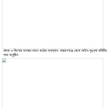
মাদক ও কিশোর অপরাধ দমনে কঠোর অবস্থান: নারায়ণগঞ্জে জেলা আইন-শৃঙ্খলা কমিটির
সভা অনুষ্ঠিত