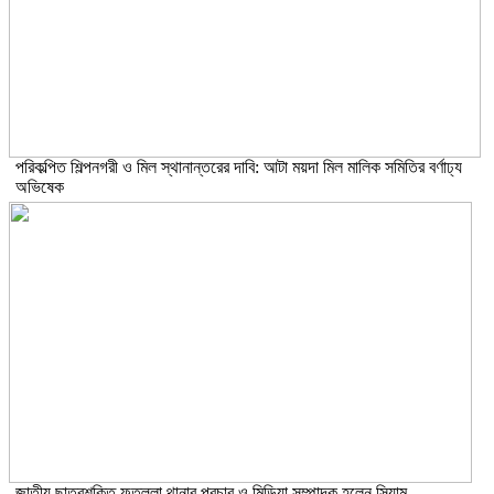
পরিকল্পিত শিল্পনগরী ও মিল স্থানান্তরের দাবি: আটা ময়দা মিল মালিক সমিতির বর্ণাঢ্য
অভিষেক
জাতীয় ছাত্রশক্তি ফতুল্লা থানার প্রচার ও মিডিয়া সম্পাদক হলেন সিয়াম