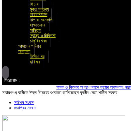
ফিচার
মুক্ত মন্তব্য
লাইফস্টাইল
শিল্প ও সংস্কৃতি
সাক্ষাতকার
সাহিত্য
স্বাস্থ্য ও চিকিৎসা
চাকুরির খবর
আমাদের পরিবার
অন্যান্য
ভিডিও ঘর
ছবি ঘর
শিরোনাম :
মাদক ও কিশোর অপরাধ দমনে কঠোর অবস্থান: নারায়ণগঞ্জে জ
নারায়ণগঞ্জ বাসীকে ঈদুল ফিতরের শুভেচ্ছা জানিয়েছেন যুবলীগ নেতা শাহীন সরকার
সর্বশেষ সংবাদ
জনপ্রিয় সংবাদ