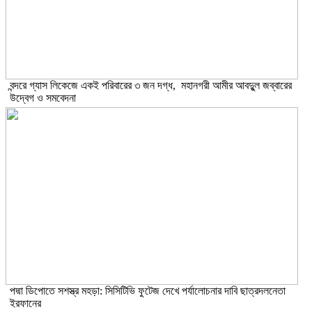
বন্দরে গ্যাস লিকেজে একই পরিবারের ৩ জন দগ্ধ, মহানগরী আমীর আবদুুল জব্বারের
উদ্বেগ ও সমবেদনা
পদ্মা ডিপোতে সশস্ত্র মহড়া: সিসিটিভি ফুটেজ দেখে পর্যালোচনার দাবি ছাত্রদলনেতা
ইরফানের