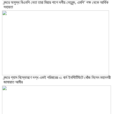
বন্দরে অসুস্থ বিএনপি নেতা তারা মিয়ার পাশে দলীয় নেতৃবৃন্দ, এমপি’ পক্ষ থেকে আর্থিক
সহায়তা
বন্দরে গ্যাস বিস্ফোরণে দগ্ধ একই পরিবারের ৩: বার্ন ইনস্টিটিউটে খোঁজ নিলেন মহানগরী
জামায়াত আমীর