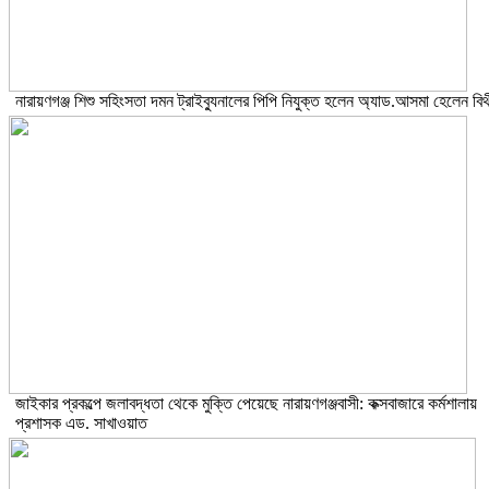
নারায়ণগঞ্জ শিশু সহিংসতা দমন ট্রাইব্যুনালের পিপি নিযুক্ত হলেন অ্যাড.আসমা হেলেন বিথ
জাইকার প্রকল্পে জলাবদ্ধতা থেকে মুক্তি পেয়েছে নারায়ণগঞ্জবাসী: কক্সবাজারে কর্মশালায়
প্রশাসক এড. সাখাওয়াত