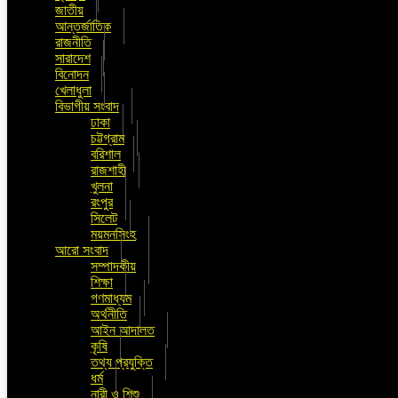
জাতীয়
আন্তর্জাতিক
রাজনীতি
সারাদেশ
বিনোদন
খেলাধুলা
বিভাগীয় সংবাদ
ঢাকা
চট্টগ্রাম
বরিশাল
রাজশাহী
খুলনা
রংপুর
সিলেট
ময়মনসিংহ
আরো সংবাদ
সম্পাদকীয়
শিক্ষা
গণমাধ্যম
অর্থনীতি
আইন আদালত
কৃষি
তথ্য প্রযুক্তি
ধর্ম
নারী ও শিশু