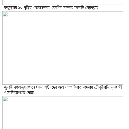
ফতুল্লায় ১০ পুড়িয়া হেরোইনসহ একাধিক মামলার আসামি গ্রেপ্তার
জুলাই গণঅভ্যুত্থানে সকল শহীদদের আত্মার মাগফিরাত কামনায় চৌধুরীবাড়ি ব্যবসায়ী
এসোসিয়েশনের দোয়া