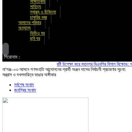
সাক্ষাতকার
সাহিত্য
স্বাস্থ্য ও চিকিৎসা
চাকুরির খবর
আমাদের পরিবার
অন্যান্য
ভিডিও ঘর
ছবি ঘর
শিরোনাম :
বৃষ্টি উপেক্ষা করে মহানগর বিএনপির বিশাল বিক্ষোভ: অস্থিতি
না'গঞ্জ–০৩ আসনে গণসংহতি আন্দোলনের প্রার্থী অঞ্জন দাসের নির্বাচনী প্রচারণার সূচনা:
সন্ত্রাস ও দখলদারিত্ব ভাঙার অঙ্গীকার
সর্বশেষ সংবাদ
জনপ্রিয় সংবাদ