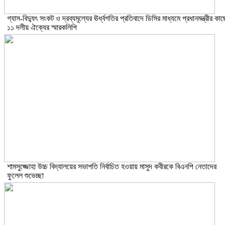
গ্যাস-বিদ্যুৎ সংকট ও দ্রব্যমূল্যের ঊর্ধ্বগতির প্রতিবাদে ডিসির মাধ্যমে প্রধানমন্ত্রীর কাছ
১১ দলীয় ঐক্যের স্মারকলিপি
শামসুজ্জোহা উচ্চ বিদ্যালয়ের সভাপতি নির্বাচিত হওয়ায় মাসুদ কবীরকে বিএনপি নেতাদের
ফুলেল শুভেচ্ছা