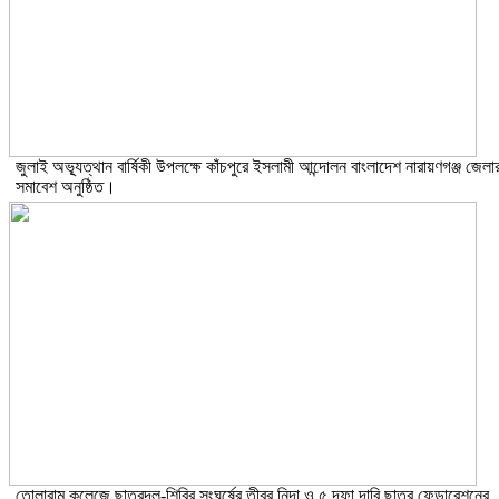
জুলাই অভ্যূত্থান বার্ষিকী উপলক্ষে কাঁচপুরে ইসলামী আন্দোলন বাংলাদেশ নারায়ণগঞ্জ জেলা
সমাবেশ অনুষ্ঠিত।
তোলারাম কলেজে ছাত্রদল-শিবির সংঘর্ষের তীব্র নিন্দা ও ৫ দফা দাবি ছাত্র ফেডারেশনের