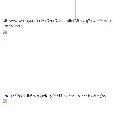
বৃষ্টি উপেক্ষা করে মহানগর বিএনপির বিশাল বিক্ষোভ: অস্থিতিশীলতা সৃষ্টির অপচেষ্টা আমরা
বরদাশত করব না
বন্দর আদর্শ কিন্ডার গার্টেনের বৃত্তিপ্রাপ্ত শিক্ষার্থীদের সংবর্ধণা ও সনদ বিতরণ অনুষ্ঠিত