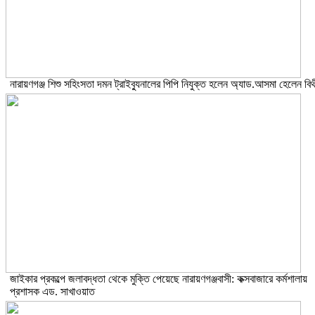
নারায়ণগঞ্জ শিশু সহিংসতা দমন ট্রাইব্যুনালের পিপি নিযুক্ত হলেন অ্যাড.আসমা হেলেন বিথ
জাইকার প্রকল্পে জলাবদ্ধতা থেকে মুক্তি পেয়েছে নারায়ণগঞ্জবাসী: কক্সবাজারে কর্মশালায়
প্রশাসক এড. সাখাওয়াত