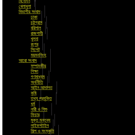
বিনোদন
খেলাধুলা
বিভাগীয় সংবাদ
ঢাকা
চট্টগ্রাম
বরিশাল
রাজশাহী
খুলনা
রংপুর
সিলেট
ময়মনসিংহ
আরো সংবাদ
সম্পাদকীয়
শিক্ষা
গণমাধ্যম
অর্থনীতি
আইন আদালত
কৃষি
তথ্য প্রযুক্তি
ধর্ম
নারী ও শিশু
ফিচার
মুক্ত মন্তব্য
লাইফস্টাইল
শিল্প ও সংস্কৃতি