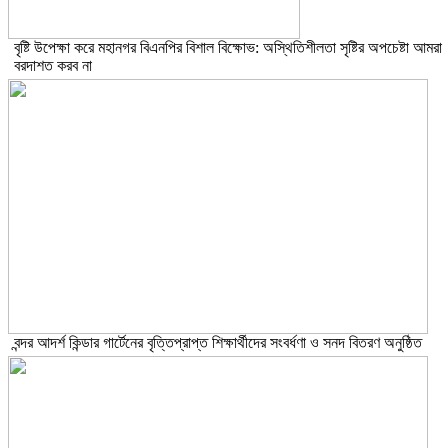
বৃষ্টি উপেক্ষা করে মহানগর বিএনপির বিশাল বিক্ষোভ: অস্থিতিশীলতা সৃষ্টির অপচেষ্টা আমরা
বরদাশত করব না
বন্দর আদর্শ কিন্ডার গার্টেনের বৃত্তিপ্রাপ্ত শিক্ষার্থীদের সংবর্ধণা ও সনদ বিতরণ অনুষ্ঠিত