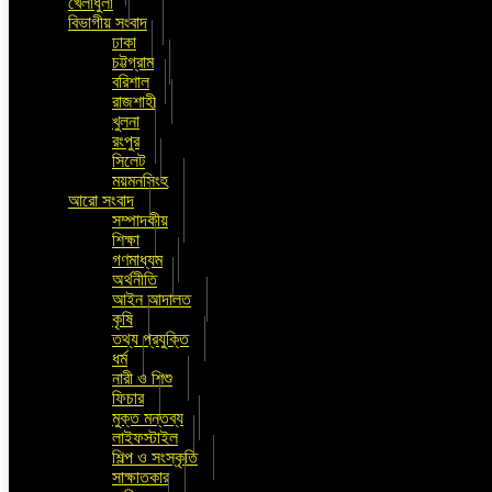
খেলাধুলা
বিভাগীয় সংবাদ
ঢাকা
চট্টগ্রাম
বরিশাল
রাজশাহী
খুলনা
রংপুর
সিলেট
ময়মনসিংহ
আরো সংবাদ
সম্পাদকীয়
শিক্ষা
গণমাধ্যম
অর্থনীতি
আইন আদালত
কৃষি
তথ্য প্রযুক্তি
ধর্ম
নারী ও শিশু
ফিচার
মুক্ত মন্তব্য
লাইফস্টাইল
শিল্প ও সংস্কৃতি
সাক্ষাতকার