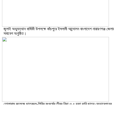
জুলাই অভ্যূত্থান বার্ষিকী উপলক্ষে কাঁচপুরে ইসলামী আন্দোলন বাংলাদেশ নারায়ণগঞ্জ জেলা
সমাবেশ অনুষ্ঠিত।
তোলারাম কলেজে ছাত্রদল-শিবির সংঘর্ষের তীব্র নিন্দা ও ৫ দফা দাবি ছাত্র ফেডারেশনের