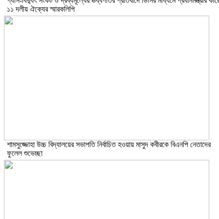
গ্যাস-বিদ্যুৎ সংকট ও দ্রব্যমূল্যের ঊর্ধ্বগতির প্রতিবাদে ডিসির মাধ্যমে প্রধানমন্ত্রীর কাছ
১১ দলীয় ঐক্যের স্মারকলিপি
শামসুজ্জোহা উচ্চ বিদ্যালয়ের সভাপতি নির্বাচিত হওয়ায় মাসুদ কবীরকে বিএনপি নেতাদের
ফুলেল শুভেচ্ছা