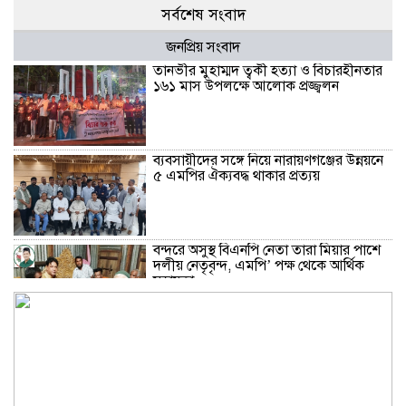
সর্বশেষ সংবাদ
জনপ্রিয় সংবাদ
তানভীর মুহাম্মদ ত্বকী হত্যা ও বিচারহীনতার
১৬১ মাস উপলক্ষে আলোক প্রজ্জ্বলন
ব্যবসায়ীদের সঙ্গে নিয়ে নারায়ণগঞ্জের উন্নয়নে
৫ এমপির ঐক্যবদ্ধ থাকার প্রত্যয়
বন্দরে অসুস্থ বিএনপি নেতা তারা মিয়ার পাশে
দলীয় নেতৃবৃন্দ, এমপি’ পক্ষ থেকে আর্থিক
সহায়তা
বন্দরে গ্যাস বিস্ফোরণে দগ্ধ একই পরিবারের
৩: বার্ন ইনস্টিটিউটে খোঁজ নিলেন মহানগরী
জামায়াত আমীর