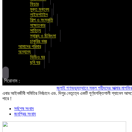
ফিচার
মুক্ত মন্তব্য
লাইফস্টাইল
শিল্প ও সংস্কৃতি
সাক্ষাতকার
সাহিত্য
স্বাস্থ্য ও চিকিৎসা
চাকুরির খবর
আমাদের পরিবার
অন্যান্য
ভিডিও ঘর
ছবি ঘর
শিরোনাম :
জুলাই গণঅভ্যুত্থানে সকল শহীদদের আত্মার মাগফিরাত কামন
এবার আইনজীবী সমিতির নির্বচানে এড. দিপুর নেতৃত্বে একটি পূর্ণ্যশক্তিশালী প্যানেল আস
পারে !
সর্বশেষ সংবাদ
জনপ্রিয় সংবাদ