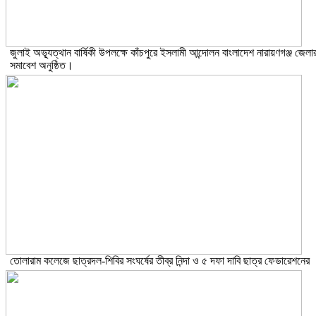
জুলাই অভ্যূত্থান বার্ষিকী উপলক্ষে কাঁচপুরে ইসলামী আন্দোলন বাংলাদেশ নারায়ণগঞ্জ জেলা
সমাবেশ অনুষ্ঠিত।
তোলারাম কলেজে ছাত্রদল-শিবির সংঘর্ষের তীব্র নিন্দা ও ৫ দফা দাবি ছাত্র ফেডারেশনের