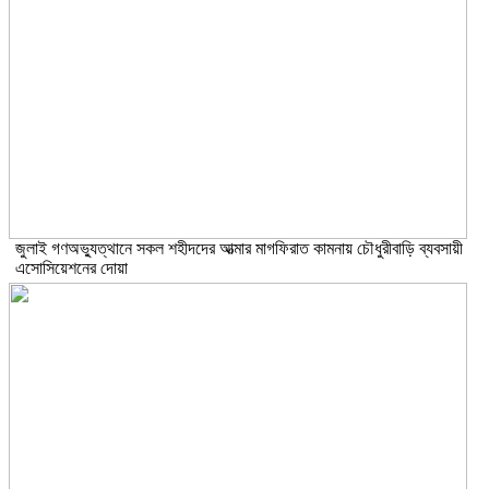
জুলাই গণঅভ্যুত্থানে সকল শহীদদের আত্মার মাগফিরাত কামনায় চৌধুরীবাড়ি ব্যবসায়ী
এসোসিয়েশনের দোয়া