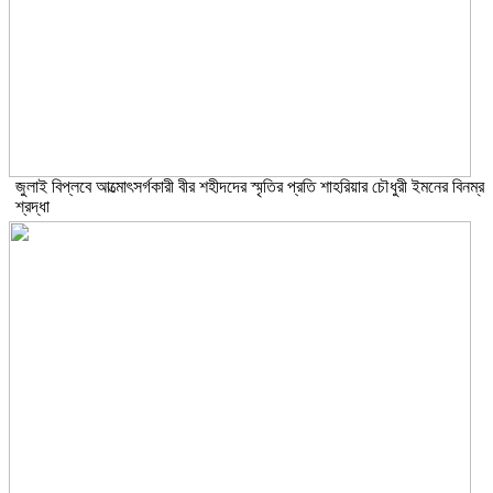
জুলাই বিপ্লবে আত্মোৎসর্গকারী বীর শহীদদের স্মৃতির প্রতি শাহরিয়ার চৌধুরী ইমনের বিনম্র
শ্রদ্ধা