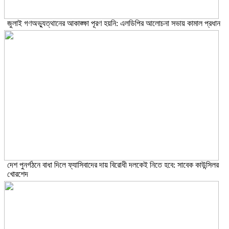
জুলাই গণঅভ্যুত্থানের আকাঙ্ক্ষা পূরণ হয়নি: এলডিপির আলোচনা সভায় কামাল প্রধান
দেশ পুনর্গঠনে বাধা দিলে ফ্যাসিবাদের দায় বিরোধী দলকেই নিতে হবে: সাবেক কাউন্সিলর
খোরশেদ