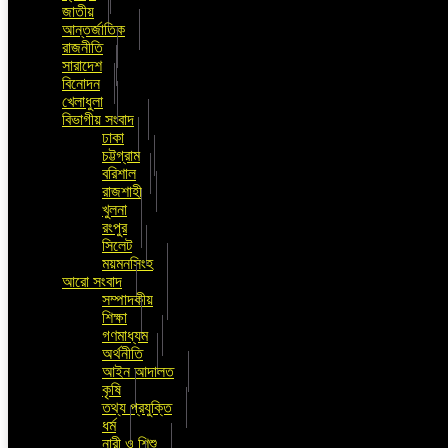
জাতীয়
আন্তর্জাতিক
রাজনীতি
সারাদেশ
বিনোদন
খেলাধুলা
বিভাগীয় সংবাদ
ঢাকা
চট্টগ্রাম
বরিশাল
রাজশাহী
খুলনা
রংপুর
সিলেট
ময়মনসিংহ
আরো সংবাদ
সম্পাদকীয়
শিক্ষা
গণমাধ্যম
অর্থনীতি
আইন আদালত
কৃষি
তথ্য প্রযুক্তি
ধর্ম
নারী ও শিশু