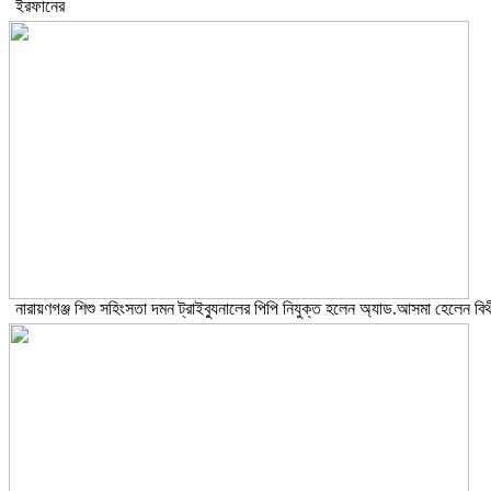
ইরফানের
নারায়ণগঞ্জ শিশু সহিংসতা দমন ট্রাইব্যুনালের পিপি নিযুক্ত হলেন অ্যাড.আসমা হেলেন বিথ