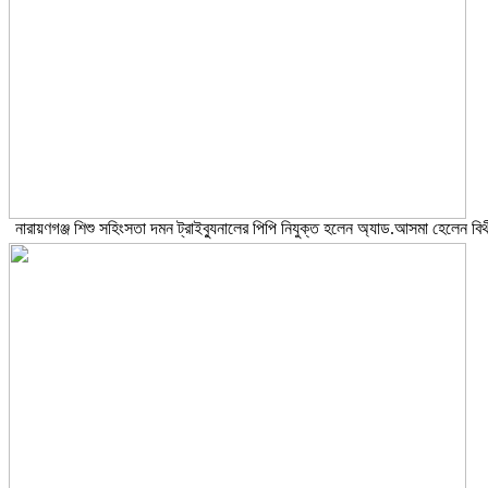
নারায়ণগঞ্জ শিশু সহিংসতা দমন ট্রাইব্যুনালের পিপি নিযুক্ত হলেন অ্যাড.আসমা হেলেন বিথ