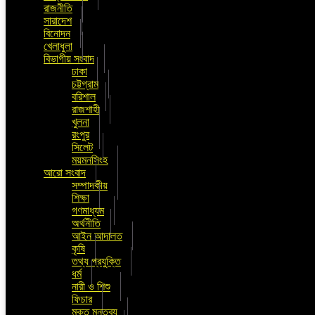
রাজনীতি
সারাদেশ
বিনোদন
খেলাধুলা
বিভাগীয় সংবাদ
ঢাকা
চট্টগ্রাম
বরিশাল
রাজশাহী
খুলনা
রংপুর
সিলেট
ময়মনসিংহ
আরো সংবাদ
সম্পাদকীয়
শিক্ষা
গণমাধ্যম
অর্থনীতি
আইন আদালত
কৃষি
তথ্য প্রযুক্তি
ধর্ম
নারী ও শিশু
ফিচার
মুক্ত মন্তব্য