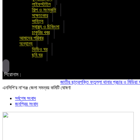
লাইফস্টাইল
শিল্প ও সংস্কৃতি
সাক্ষাতকার
সাহিত্য
স্বাস্থ্য ও চিকিৎসা
চাকুরির খবর
আমাদের পরিবার
অন্যান্য
ভিডিও ঘর
ছবি ঘর
শিরোনাম :
জাতীয় ছাত্রশক্তি ফতুল্লা থানার প্রচার ও মিডিয়া সম্পাদক
এনসিপি'র না'গঞ্জ জেলা সমন্বয় কমিটি ঘোষণা
সর্বশেষ সংবাদ
জনপ্রিয় সংবাদ