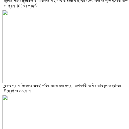
​জুলাই শহিদ জুলফিকার শাকিলের শাহাদাত বার্ষিকীতে ছাত্র ফেডারেশনের পুষ্পস্তবক অর্প
ও প্রামাণ্যচিত্র প্রদর্শন
বন্দরে গ্যাস লিকেজে একই পরিবারের ৩ জন দগ্ধ, মহানগরী আমীর আবদুুল জব্বারের
উদ্বেগ ও সমবেদনা