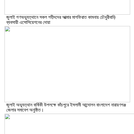
জুলাই গণঅভ্যুত্থানে সকল শহীদদের আত্মার মাগফিরাত কামনায় চৌধুরীবাড়ি
ব্যবসায়ী এসোসিয়েশনের দোয়া
জুলাই অভ্যূত্থান বার্ষিকী উপলক্ষে কাঁচপুরে ইসলামী আন্দোলন বাংলাদেশ নারায়ণগঞ্জ
জেলার সমাবেশ অনুষ্ঠিত।