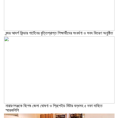
বন্দর আদর্শ কিন্ডার গার্টেনের বৃত্তিপ্রাপ্ত শিক্ষার্থীদের সংবর্ধণা ও সনদ বিতরণ অনুষ্ঠিত
নারায়ণগঞ্জকে বিশেষ জেলা ঘোষণা ও প্রিপেইড মিটার বন্ধসহ ৫ দফা দাবিতে
স্মারকলিপি