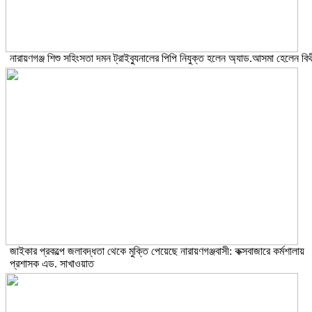
নারায়ণগঞ্জ শিশু সহিংসতা দমন ট্রাইব্যুনালের পিপি নিযুক্ত হলেন অ্যাড.আসমা হেলেন বিথ
জাইকার প্রকল্পে জলাবদ্ধতা থেকে মুক্তি পেয়েছে নারায়ণগঞ্জবাসী: কক্সবাজারে কর্মশালায়
প্রশাসক এড. সাখাওয়াত