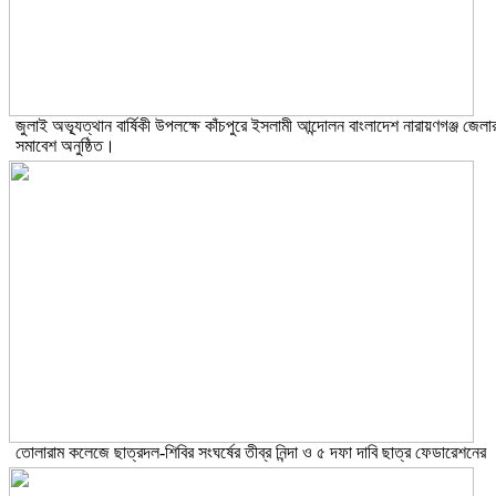
জুলাই অভ্যূত্থান বার্ষিকী উপলক্ষে কাঁচপুরে ইসলামী আন্দোলন বাংলাদেশ নারায়ণগঞ্জ জেলা
সমাবেশ অনুষ্ঠিত।
তোলারাম কলেজে ছাত্রদল-শিবির সংঘর্ষের তীব্র নিন্দা ও ৫ দফা দাবি ছাত্র ফেডারেশনের