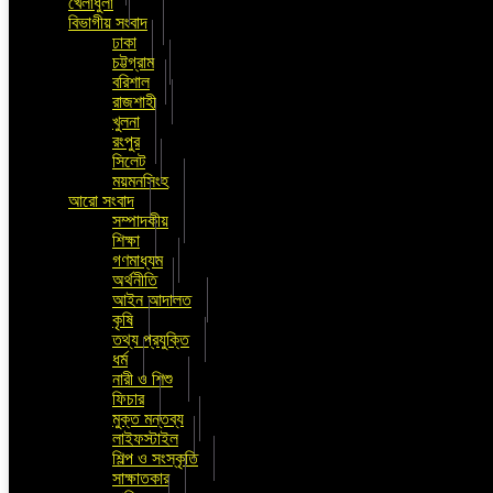
খেলাধুলা
বিভাগীয় সংবাদ
ঢাকা
চট্টগ্রাম
বরিশাল
রাজশাহী
খুলনা
রংপুর
সিলেট
ময়মনসিংহ
আরো সংবাদ
সম্পাদকীয়
শিক্ষা
গণমাধ্যম
অর্থনীতি
আইন আদালত
কৃষি
তথ্য প্রযুক্তি
ধর্ম
নারী ও শিশু
ফিচার
মুক্ত মন্তব্য
লাইফস্টাইল
শিল্প ও সংস্কৃতি
সাক্ষাতকার