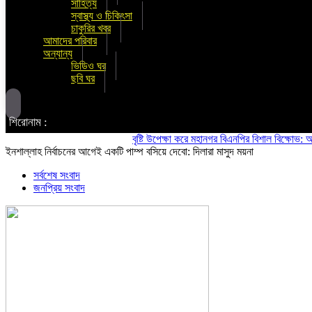
সাহিত্য
স্বাস্থ্য ও চিকিৎসা
চাকুরির খবর
আমাদের পরিবার
অন্যান্য
ভিডিও ঘর
ছবি ঘর
শিরোনাম :
বৃষ্টি উপেক্ষা করে মহানগর বিএনপির বিশাল বিক্ষোভ: অস্থিতি
ইনশাল্লাহ নির্বাচনের আগেই একটি পাম্প বসিয়ে দেবো: দিলারা মাসুদ ময়না
সর্বশেষ সংবাদ
জনপ্রিয় সংবাদ