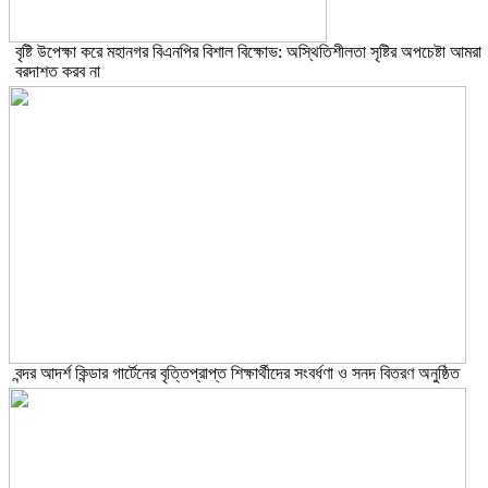
বৃষ্টি উপেক্ষা করে মহানগর বিএনপির বিশাল বিক্ষোভ: অস্থিতিশীলতা সৃষ্টির অপচেষ্টা আমরা
বরদাশত করব না
বন্দর আদর্শ কিন্ডার গার্টেনের বৃত্তিপ্রাপ্ত শিক্ষার্থীদের সংবর্ধণা ও সনদ বিতরণ অনুষ্ঠিত