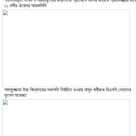
গ্যাস-বিদ্যুৎ সংকট ও দ্রব্যমূল্যের ঊর্ধ্বগতির প্রতিবাদে ডিসির মাধ্যমে প্রধানমন্ত্রীর কাছ
১১ দলীয় ঐক্যের স্মারকলিপি
শামসুজ্জোহা উচ্চ বিদ্যালয়ের সভাপতি নির্বাচিত হওয়ায় মাসুদ কবীরকে বিএনপি নেতাদের
ফুলেল শুভেচ্ছা