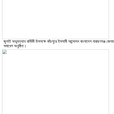
জুলাই অভ্যূত্থান বার্ষিকী উপলক্ষে কাঁচপুরে ইসলামী আন্দোলন বাংলাদেশ নারায়ণগঞ্জ জেলা
সমাবেশ অনুষ্ঠিত।