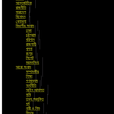
আন্তর্জাতিক
রাজনীতি
সারাদেশ
বিনোদন
খেলাধুলা
বিভাগীয় সংবাদ
ঢাকা
চট্টগ্রাম
বরিশাল
রাজশাহী
খুলনা
রংপুর
সিলেট
ময়মনসিংহ
আরো সংবাদ
সম্পাদকীয়
শিক্ষা
গণমাধ্যম
অর্থনীতি
আইন আদালত
কৃষি
তথ্য প্রযুক্তি
ধর্ম
নারী ও শিশু
ফিচার