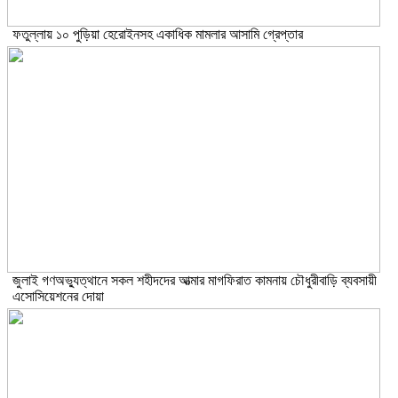
ফতুল্লায় ১০ পুড়িয়া হেরোইনসহ একাধিক মামলার আসামি গ্রেপ্তার
জুলাই গণঅভ্যুত্থানে সকল শহীদদের আত্মার মাগফিরাত কামনায় চৌধুরীবাড়ি ব্যবসায়ী
এসোসিয়েশনের দোয়া