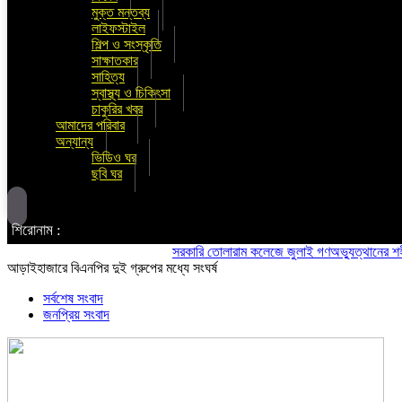
মুক্ত মন্তব্য
লাইফস্টাইল
শিল্প ও সংস্কৃতি
সাক্ষাতকার
সাহিত্য
স্বাস্থ্য ও চিকিৎসা
চাকুরির খবর
আমাদের পরিবার
অন্যান্য
ভিডিও ঘর
ছবি ঘর
শিরোনাম :
সরকারি তোলারাম কলেজে জুলাই গণঅভ্যুত্থানের শহীদদের স্
আড়াইহাজারে বিএনপির দুই গ্রুপের মধ্যে সংঘর্ষ
সর্বশেষ সংবাদ
জনপ্রিয় সংবাদ