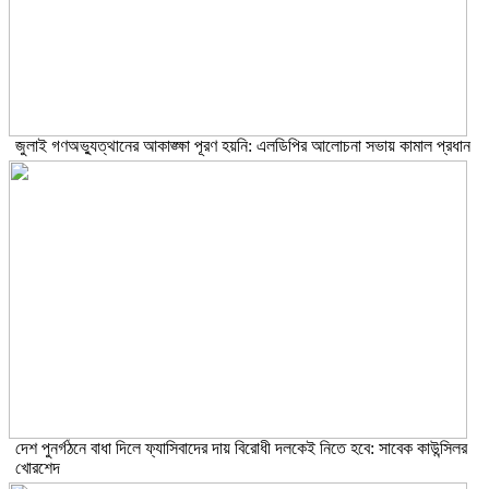
জুলাই গণঅভ্যুত্থানের আকাঙ্ক্ষা পূরণ হয়নি: এলডিপির আলোচনা সভায় কামাল প্রধান
দেশ পুনর্গঠনে বাধা দিলে ফ্যাসিবাদের দায় বিরোধী দলকেই নিতে হবে: সাবেক কাউন্সিলর
খোরশেদ