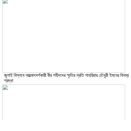
জুলাই বিপ্লবে আত্মোৎসর্গকারী বীর শহীদদের স্মৃতির প্রতি শাহরিয়ার চৌধুরী ইমনের বিনম্র
শ্রদ্ধা