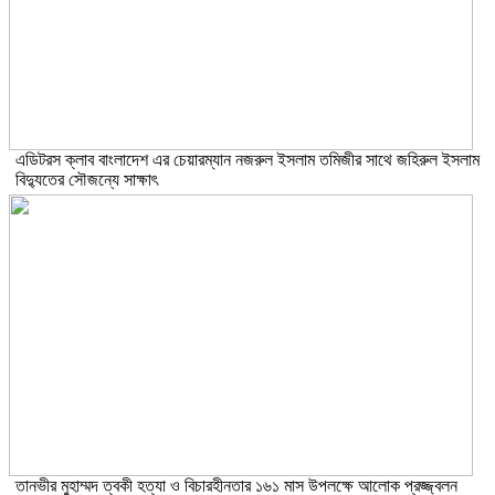
এডিটরস ক্লাব বাংলাদেশ এর চেয়ারম্যান নজরুল ইসলাম তমিজীর সাথে জহিরুল ইসলাম
বিদ্যুতের সৌজন্যে সাক্ষাৎ
তানভীর মুহাম্মদ ত্বকী হত্যা ও বিচারহীনতার ১৬১ মাস উপলক্ষে আলোক প্রজ্জ্বলন