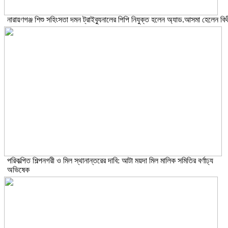
নারায়ণগঞ্জ শিশু সহিংসতা দমন ট্রাইব্যুনালের পিপি নিযুক্ত হলেন অ্যাড.আসমা হেলেন বিথ
পরিকল্পিত শিল্পনগরী ও মিল স্থানান্তরের দাবি: আটা ময়দা মিল মালিক সমিতির বর্ণাঢ্য
অভিষেক