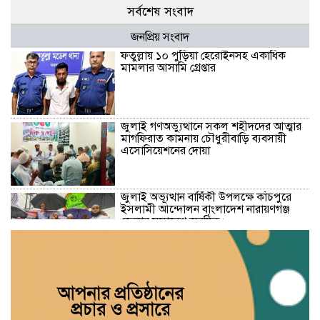
সর্বশেষ সংবাদ
জনপ্রিয় সংবাদ
ফতুল্লায় ১০ পুড়িয়া হেরোইনসহ একাধিক
মামলার আসামি গ্রেপ্তার
জুলাই গণঅভ্যুত্থানে সকল শহীদদের আত্মার
মাগফিরাত কামনায় চৌধুরীবাড়ি ব্যবসায়ী
এসোসিয়েশনের দোয়া
জুলাই অভ্যূত্থান বার্ষিকী উপলক্ষে কাঁচপুরে
ইসলামী আন্দোলন বাংলাদেশ নারায়ণগঞ্জ
জেলার সমাবেশ অনুষ্ঠিত।
তোলারাম কলেজে ছাত্রদল-শিবির সংঘর্ষের
তীব্র নিন্দা ও ৫ দফা দাবি ছাত্র ফেডারেশনের