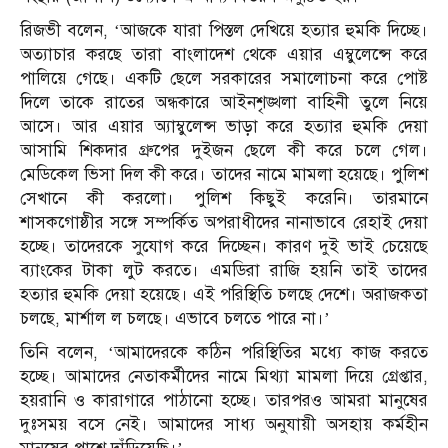
রিজভী বলেন, ‘আজকে যারা পিস্তল দেখিয়ে হত্যার হুমকি দিচ্ছে।
অত্যাচার করছে তারা বাংলাদেশ থেকে এয়ার এম্বুলেন্সে করে
পালিয়ে গেছে। একটি ছেলে সরকারের সমালোচনা করে পোষ্ট
দিলে তাকে রাতের অন্ধকারে আইনশৃঙ্খলা বাহিনী তুলে নিয়ে
আসে। আর এয়ার অ্যাম্বুলেন্স ভাড়া করে হত্যার হুমকি দেয়া
আসামি শিকদার গ্রুপের দুইজন ছেলে কী করে চলে গেল।
মেডিকেল ভিসা দিল কী করে। তাদের নামে মামলা হয়েছে। পুলিশ
সেখানে কী করলো। পুলিশ কিছুই করেনি। তারমানে
শাসকগোষ্ঠীর সঙ্গে সম্পর্কিত অপরাধীদের নানাভাবে রেহাই দেয়া
হচ্ছে। তাদেরকে সুযোগ করে দিচ্ছেন। কারণ দুই ভাই চেয়েছে
ব্যাংকের টাকা লুট করতে। এমডিরা রাজি হয়নি তাই তাদের
হত্যার হুমকি দেয়া হয়েছে। এই পরিস্থিতি চলছে দেশে। অরাজকতা
চলছে, মার্শাল ল চলছে। এভাবে চলতে পারে না।’
তিনি বলেন, ‘আমাদেরকে কঠিন পরিস্থিতির মধ্যে কাজ করতে
হচ্ছে। আমাদের নেতাকর্মীদের নামে মিথ্যা মামলা দিয়ে গ্রেপ্তার,
হয়রানি ও কারাগারে পাঠানো হচ্ছে। তারপরও আমরা মানুষের
দুঃসময় বসে নেই। আমাদের সাধ্য অনুযায়ী অসহায় কর্মহীন