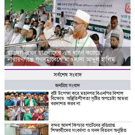
ছাত্রদল এখন ছাত্রলীগের রূপ ধারণ করেছে’:
নারায়ণগঞ্জে গণসমাবেশে মাওলানা আব্দুল হালিম
সর্বশেষ সংবাদ
জনপ্রিয় সংবাদ
বৃষ্টি উপেক্ষা করে মহানগর বিএনপির বিশাল
বিক্ষোভ: অস্থিতিশীলতা সৃষ্টির অপচেষ্টা আমরা
বরদাশত করব না
বন্দর আদর্শ কিন্ডার গার্টেনের বৃত্তিপ্রাপ্ত
শিক্ষার্থীদের সংবর্ধণা ও সনদ বিতরণ অনুষ্ঠিত