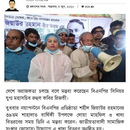
সংবাদ দাতার নাম
প্রকাশের সময় : শুক্রবার, ৫ জুন, ২০২০
৪১৯ 🪪
দেশে অরাজকতা চলছে বলে মন্তব্য করেছেন বিএনপির সিনিয়র
যুগ্ম মহাসচিব রুহুল কবির রিজভী।
বুধবার নয়াপল্টনে বিএনপির প্রতিষ্ঠাতা শহীদ জিয়াউর রহমানের
৩৯তম শাহাদাত বার্ষিকী উপলক্ষে দোয়া মাহফিল ও খাদ্য
বিতরণের সময় তিনি এ মন্তব্য করেন। জাতীয়তাবাদী সামাজিক
সংস্থার (জাসাস) উদ্যোগে এ খাদ্য বিতরণ অনুষ্ঠিত হয়।