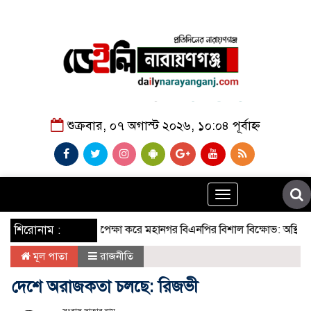
শুক্রবার, ০৭ অগাস্ট ২০২৬, ১০:০৪ পূর্বাহ্ন
Toggle
navigation
শিরোনাম :
বৃষ্টি উপেক্ষা করে মহানগর বিএনপির বিশাল বিক্ষোভ: অস্থিতিশীলতা
মূল পাতা
রাজনীতি
দেশে অরাজকতা চলছে: রিজভী