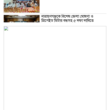
নারায়ণগঞ্জকে বিশেষ জেলা ঘোষণা ও
প্রিপেইড মিটার বন্ধসহ ৫ দফা দাবিতে
স্মারকলিপি
গ্যাস-বিদ্যুৎ সংকট ও দ্রব্যমূল্যের ঊর্ধ্বগতির
প্রতিবাদে ডিসির মাধ্যমে প্রধানমন্ত্রীর কাছে ১১
দলীয় ঐক্যের স্মারকলিপি
শামসুজ্জোহা উচ্চ বিদ্যালয়ের সভাপতি
নির্বাচিত হওয়ায় মাসুদ কবীরকে বিএনপি
নেতাদের ফুলেল শুভেচ্ছা
সরকারি তোলারাম কলেজে জুলাই
গণঅভ্যুত্থানের শহীদদের স্মরণ: সবাইকে
ঐক্যবদ্ধ থাকার আহ্বান অধ্যক্ষের