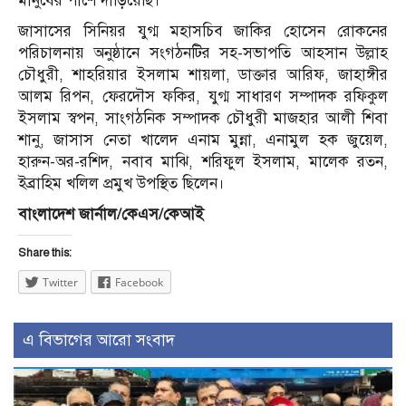
মানুষের পাশে দাঁড়িয়েছি।’
জাসাসের সিনিয়র যুগ্ম মহাসচিব জাকির হোসেন রোকনের
পরিচালনায় অনুষ্ঠানে সংগঠনটির সহ-সভাপতি আহসান উল্লাহ
চৌধুরী, শাহরিয়ার ইসলাম শায়লা, ডাক্তার আরিফ, জাহাঙ্গীর
আলম রিপন, ফেরদৌস ফকির, যুগ্ম সাধারণ সম্পাদক রফিকুল
ইসলাম স্বপন, সাংগঠনিক সম্পাদক চৌধুরী মাজহার আলী শিবা
শানু, জাসাস নেতা খালেদ এনাম মুন্না, এনামুল হক জুয়েল,
হারুন-অর-রশিদ, নবাব মাঝি, শরিফুল ইসলাম, মালেক রতন,
ইব্রাহিম খলিল প্রমুখ উপস্থিত ছিলেন।
বাংলাদেশ জার্নাল/কেএস/কেআই
Share this:
Twitter
Facebook
এ বিভাগের আরো সংবাদ