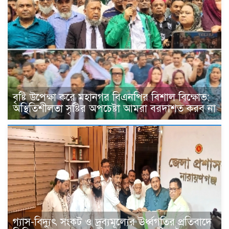
বৃষ্টি উপেক্ষা করে মহানগর বিএনপির বিশাল বিক্ষোভ:
অস্থিতিশীলতা সৃষ্টির অপচেষ্টা আমরা বরদাশত করব না
গ্যাস-বিদ্যুৎ সংকট ও দ্রব্যমূল্যের ঊর্ধ্বগতির প্রতিবাদে