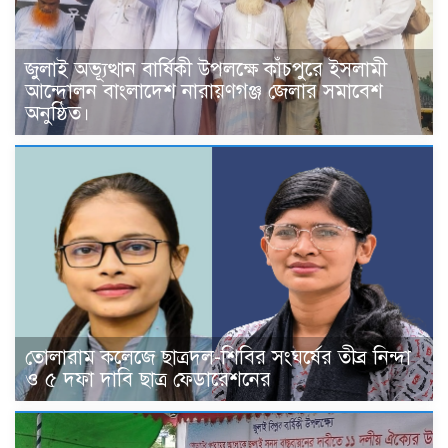
জুলাই অভ্যূত্থান বার্ষিকী উপলক্ষে কাঁচপুরে ইসলামী
আন্দোলন বাংলাদেশ নারায়ণগঞ্জ জেলার সমাবেশ
অনুষ্ঠিত।
তোলারাম কলেজে ছাত্রদল-শিবির সংঘর্ষের তীব্র নিন্দা
ও ৫ দফা দাবি ছাত্র ফেডারেশনের