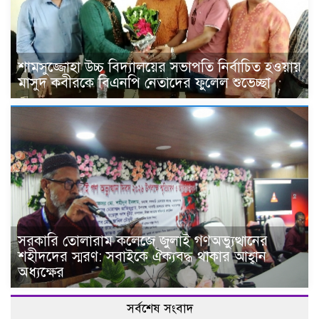
শামসুজ্জোহা উচ্চ বিদ্যালয়ের সভাপতি নির্বাচিত হওয়ায়
মাসুদ কবীরকে বিএনপি নেতাদের ফুলেল শুভেচ্ছা
সরকারি তোলারাম কলেজে জুলাই গণঅভ্যুত্থানের
শহীদদের স্মরণ: সবাইকে ঐক্যবদ্ধ থাকার আহ্বান
অধ্যক্ষের
সর্বশেষ সংবাদ