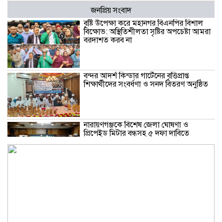
জনপ্রিয় সংবাদ
বৃষ্টি উপেক্ষা করে মহানগর বিএনপির বিশাল
বিক্ষোভ: অস্থিতিশীলতা সৃষ্টির অপচেষ্টা আমরা
বরদাশত করব না
বন্দর আদর্শ কিন্ডার গার্টেনের বৃত্তিপ্রাপ্ত
শিক্ষার্থীদের সংবর্ধণা ও সনদ বিতরণ অনুষ্ঠিত
নারায়ণগঞ্জকে বিশেষ জেলা ঘোষণা ও
প্রিপেইড মিটার বন্ধসহ ৫ দফা দাবিতে
স্মারকলিপি
গ্যাস-বিদ্যুৎ সংকট ও দ্রব্যমূল্যের ঊর্ধ্বগতির
প্রতিবাদে ডিসির মাধ্যমে প্রধানমন্ত্রীর কাছে ১১
দলীয় ঐক্যের স্মারকলিপি