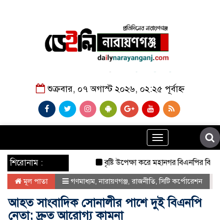
শুক্রবার, ০৭ অগাস্ট ২০২৬, ০২:২৫ পূর্বাহ্ন
Toggle
navigation
শিরোনাম :
বৃষ্টি উপেক্ষা করে মহানগর বিএনপির বিশাল বিক্ষ
মূল পাতা
গণমাধ্যম
,
নারায়ণগঞ্জ
,
রাজনীতি
,
সিটি কর্পোরেশন
আহত সাংবাদিক সোনালীর পাশে দুই বিএনপি
নেতা; দ্রুত আরোগ্য কামনা