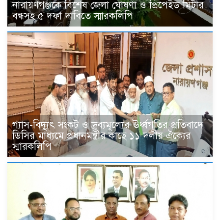
নারায়ণগঞ্জকে বিশেষ জেলা ঘোষণা ও প্রিপেইড মিটার
বন্ধসহ ৫ দফা দাবিতে স্মারকলিপি
গ্যাস-বিদ্যুৎ সংকট ও দ্রব্যমূল্যের ঊর্ধ্বগতির প্রতিবাদে
ডিসির মাধ্যমে প্রধানমন্ত্রীর কাছে ১১ দলীয় ঐক্যের
স্মারকলিপি