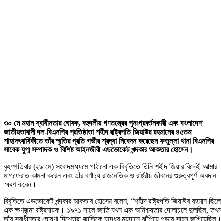
৩০ মে মহান স্বাধীনতার ঘোষক, বহুদলীয় গণতন্ত্রের পুনঃপ্রবর্তনকারী এবং বাংলাদেশ
জাতীয়তাবাদী দল-বিএনপির প্রতিষ্ঠাতা শহীদ রাষ্ট্রপতি জিয়াউর রহমানের ৪৫তম
শাহাদৎবার্ষিকীতে তাঁর স্মৃতির প্রতি গভীর শ্রদ্ধা নিবেদন করেছেন ফতুল্লা থানা বিএনপির
সাবেক যুগ্ম সম্পাদক ও বিশিষ্ট আইনজীবী এডভোকেট খন্দকার আকতার হোসেন।
বৃহস্পতিবার (২৯ মে) সংবাদমাধ্যমে পাঠানো এক বিবৃতিতে তিনি শহীদ জিয়ার বিদেহী আত্মার
মাগফেরাত কামনা করেন এবং তাঁর বর্ণাঢ্য রাজনৈতিক ও রাষ্ট্রীয় জীবনের গুরুত্বপূর্ণ অবদান
স্মরণ করেন।
বিবৃতিতে এডভোকেট খন্দকার আকতার হোসেন বলেন, “শহীদ রাষ্ট্রপতি জিয়াউর রহমান ছিল
এক ক্ষণজন্মা রাষ্ট্রনায়ক। ১৯৭১ সালে জাতি যখন এক অনিশ্চয়তার দোলাচলে দুলছিল, তখ
তাঁর স্বাধীনতার ঘোষণা দিশেহারা জাতিকে যুদ্ধের ময়দানে ঝাঁপিয়ে পড়ার সাহস জুগিয়েছিল