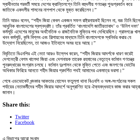
স্বাধীনতার পরবর্তী সময়ে দেশের ক্রান্তিলগ্নে তিনি বহুদলীয় গণতন্ত্র পুনঃপ্রবর্তন করে
জাতিকে একদলীয় শাসনের নাগপাশ থেকে মুক্ত করেছিলেন।”
তিনি আরও বলেন, “শহীদ জিয়া কেবল একজন সফল রাষ্ট্রনায়কই ছিলেন না, বরং তিনি ছিল
আধুনিক বাংলাদেশের স্বপ্নদ্রষ্টা। তাঁর প্রবর্তিত ‘বাংলাদেশি জাতীয়তাবাদ’ ও ‘উনিশ দফা’
কর্মসূচি এদেশের মানুষের অর্থনৈতিক ও রাজনৈতিক মুক্তির পথ দেখিয়েছিল। গ্রামগঞ্জে খাল
খনন কর্মসূচি, কৃষি বিপ্লব এবং শিল্পায়নের মাধ্যমে তিনি বাংলাদেশকে স্বনির্ভর করার যে
উদ্যোগ নিয়েছিলেন, তা আজও ইতিহাসে অমর হয়ে আছে।”
বিবৃতিতে বিএনপির এই নেতা আরও উল্লেখ করেন, “শহীদ জিয়ার আদর্শকে ধারণ করেই
দেশনেত্রী বেগম খালেদা জিয়া এবং দেশনায়ক তারেক রহমানের নেতৃত্বে বর্তমান গণতন্ত্র
পুনরুদ্ধারের সংগ্রাম চলছে। বর্তমান দুঃশাসন থেকে মুক্তি পেতে এবং জনগণের ভোটের
অধিকার ফিরিয়ে আনতে শহীদ জিয়ার প্রদর্শিত পথই আমাদের একমাত্র ভরসা।”
শেষে এডভোকেট খন্দকার আকতার হোসেন ফতুল্লা থানা বিএনপি ও অঙ্গ-সংগঠনের সকল
পর্যায়ের নেতাকর্মীদের শহীদ জিয়ার আদর্শে অনুপ্রাণিত হয়ে ঐক্যবদ্ধভাবে কাজ করার আহ্ব
জানান।
Share this:
Twitter
Facebook
এ বিভাগের আরো সংবাদ