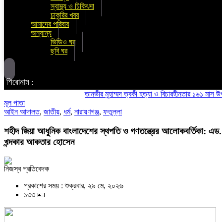
স্বাস্থ্য ও চিকিৎসা
চাকুরির খবর
আমাদের পরিবার
অন্যান্য
ভিডিও ঘর
ছবি ঘর
শিরোনাম :
তানভীর মুহাম্মদ ত্বকী হত্যা ও বিচারহীনতার ১৬১ মাস উপলক্ষে 
মূল পাতা
আইন আদালত
,
জাতীয়
,
ধর্ম
,
নারায়ণগঞ্জ
,
ফতুল্লা
শহীদ জিয়া আধুনিক বাংলাদেশের স্থপতি ও গণতন্ত্রের আলোকবর্তিকা: এড.
খন্দকার আকতার হোসেন
নিজস্ব প্রতিবেদক
প্রকাশের সময় : শুক্রবার, ২৯ মে, ২০২৬
১৩৩ 🪪