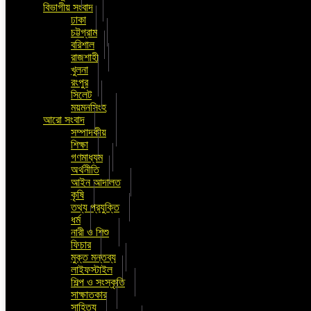
বিভাগীয় সংবাদ
ঢাকা
চট্টগ্রাম
বরিশাল
রাজশাহী
খুলনা
রংপুর
সিলেট
ময়মনসিংহ
আরো সংবাদ
সম্পাদকীয়
শিক্ষা
গণমাধ্যম
অর্থনীতি
আইন আদালত
কৃষি
তথ্য প্রযুক্তি
ধর্ম
নারী ও শিশু
ফিচার
মুক্ত মন্তব্য
লাইফস্টাইল
শিল্প ও সংস্কৃতি
সাক্ষাতকার
সাহিত্য