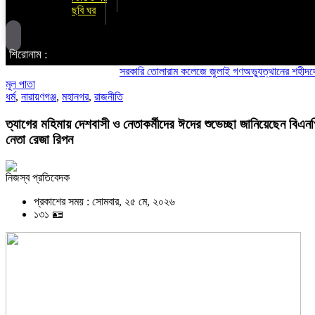
ছবি ঘর
শিরোনাম :
সরকারি তোলারাম কলেজে জুলাই গণঅভ্যুত্থানের শহীদদের স্মরণ:
মূল পাতা
ধর্ম
,
নারায়ণগঞ্জ
,
মহানগর
,
রাজনীতি
ত্যাগের মহিমায় দেশবাসী ও নেতাকর্মীদের ঈদের শুভেচ্ছা জানিয়েছেন বিএন
নেতা রেজা রিপন
নিজস্ব প্রতিবেদক
প্রকাশের সময় : সোমবার, ২৫ মে, ২০২৬
১৩১ 🪪