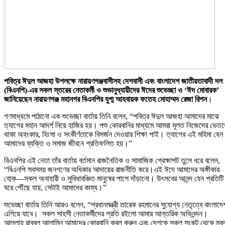
পবিত্র ঈদুল আজহা উপলক্ষে নারায়ণগঞ্জবাসীসহ দেশবাসী এবং বাংলাদেশ জাতীয়তাবাদী দল
(বিএনপি)-এর সকল স্তরের নেতাকর্মী ও শুভানুধ্যায়ীদের ঈদের শুভেচ্ছা ও ‘ঈদ মোবারক’
জানিয়েছেন নারায়ণগঞ্জ মহানগর বিএনপির যুগ্ম
আহবায়ক ফতেহ মোহাম্মদ রেজা রিপন
।
গণমাধ্যমে পাঠানো এক শুভেচ্ছা বার্তায় তিনি বলেন, “পবিত্র ঈদুল আজহা আমাদের মাঝে
ত্যাগের মহান আদর্শ নিয়ে হাজির হয়। পশু কোরবানির মাধ্যমে আমরা মূলত নিজেদের ভেতর
থাকা অহংকার, হিংসা ও সংকীর্ণতাকে বিসর্জন দেওয়ার শিক্ষা পাই। ত্যাগের এই মহিমা যেন
আমাদের ব্যক্তি ও সমাজ জীবনে প্রতিফলিত হয়।”
বিএনপির এই নেতা তাঁর বার্তায় বর্তমান রাজনৈতিক ও সামাজিক প্রেক্ষাপট তুলে ধরে বলেন,
“বিএনপি সবসময় জনগণের অধিকার আদায়ের রাজনীতি করে।এই ঈদে আমাদের অঙ্গীকার
হোক—সকল অনাহারী ও সুবিধাবঞ্চিত মানুষের পাশে দাঁড়ানো। উৎসবের আনন্দ যেন প্রতিটি
ঘরে পৌঁছে যায়, সেটাই আমাদের কাম্য।”
শুভেচ্ছা বার্তায় তিনি আরও বলেন, “প্রধানমন্ত্রী তারেক রহমানের সুযোগ্য নেতৃত্বে বাংলাদে
এগিয়ে যাবে। সকল সাহসী নেতাকর্মীদের প্রতি রইলো আমার আন্তরিক অভিনন্দন।
আল্লাহ রাব্বুল আলামিন আমাদের কোরবানি কবুল করুন এবং দেশকে সকল সংকট থেকে মুক