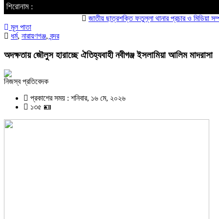
শিরোনাম :
জাতীয় ছাত্রশক্তি ফতুল্লা থানার প্রচার ও মিডিয়া সম্পাদক হল
মূল পাতা
ধর্ম
,
নারায়ণগঞ্জ
,
বন্দর
অদক্ষতায় জৌলুস হারাচ্ছে ঐতিহ্যবাহী নবীগঞ্জ ইসলামিয়া আলিম মাদরাসা
নিজস্ব প্রতিবেদক
প্রকাশের সময় : শনিবার, ১৬ মে, ২০২৬
১৩৫ 🪪