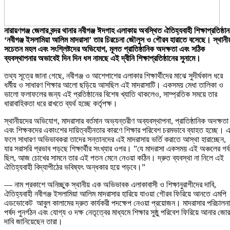
নারায়ণগঞ্জ জেলার বন্দর থানার নবীগঞ্জ ঈদগাহ এলাকায় অবস্থিত ঐতিহ্যবাহী শিক্ষাপ্রতিষ্ঠান
‘নবীগঞ্জ ইসলামিয়া আলিম মাদরাসা’ তার চিরচেনা জৌলুস ও গৌরব হারাতে বসেছে। স্থানী
সচেতন মহল এবং সংশ্লিষ্টদের অভিযোগ, মূলত প্রাতিষ্ঠানিক অদক্ষতা এবং সঠিক
ব্যবস্থাপনার অভাবেই দিন দিন ধস নামছে এই দ্বীনি শিক্ষাপ্রতিষ্ঠানের সুনামে।
​তথ্য সূত্রে জানা গেছে, নবীগঞ্জ ও আশেপাশের এলাকার শিক্ষার্থীদের মাঝে সুদীর্ঘকাল ধরে
ধর্মীয় ও সাধারণ শিক্ষার আলো ছড়িয়ে আসছিল এই মাদরাসাটি। একসময় মেধা তালিকা ও
ভালো ফলাফলের জন্য এই প্রতিষ্ঠানের বিশেষ খ্যাতি থাকলেও, সাম্প্রতিক সময়ে তার
ধারাবাহিকতা ধরে রাখতে ব্যর্থ হচ্ছে কর্তৃপক্ষ।
​স্থানীয়দের অভিযোগ, মাদরাসার বর্তমান অভ্যন্তরীণ অব্যবস্থাপনা, প্রাতিষ্ঠানিক অদক্ষতা
এবং শিক্ষকদের একাংশের দায়িত্বহীনতার কারণে শিক্ষার পরিবেশ চরমভাবে ব্যাহত হচ্ছে। 
ফলে সাধারণ অভিভাবকরা তাদের সন্তানদের এই মাদরাসায় ভর্তি করাতে আস্থা হারাচ্ছেন,
যার সরাসরি প্রভাব পড়ছে শিক্ষার্থীর সংখ্যার ওপর। ​”যে মাদরাসা একসময় এই অঞ্চলের গর্ব
ছিল, আজ চোখের সামনে তার এই পতন মেনে নেওয়া কঠিন। দ্রুত ব্যবস্থা না নিলে এই
ঐতিহ্যবাহী বিদ্যাপীঠের ভবিষ্যৎ অন্ধকার হয়ে পড়বে।”
— নাম প্রকাশে অনিচ্ছুক স্থানীয় এক অভিভাবক এলাকাবাসী ও শিক্ষানুরাগীদের দাবি,
ঐতিহ্যবাহী নবীগঞ্জ ইসলামিয়া আলিম মাদরাসার হারিয়ে যাওয়া গৌরব ফিরিয়ে আনতে এমপি
এডভোকেট আবুল কালামের দ্রুত কার্যকরী পদক্ষেপ নেওয়া প্রয়োজন। মাদরাসার পরিচালনা
পর্ষদ পুনর্গঠন এবং যোগ্য ও দক্ষ নেতৃত্বের মাধ্যমে শিক্ষার সুষ্ঠু পরিবেশ ফিরিয়ে আনার জোর
দাবি জানিয়েছেন তারা।