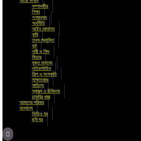
আরো সংবাদ
সম্পাদকীয়
শিক্ষা
গণমাধ্যম
অর্থনীতি
আইন আদালত
কৃষি
তথ্য প্রযুক্তি
ধর্ম
নারী ও শিশু
ফিচার
মুক্ত মন্তব্য
লাইফস্টাইল
শিল্প ও সংস্কৃতি
সাক্ষাতকার
সাহিত্য
স্বাস্থ্য ও চিকিৎসা
চাকুরির খবর
আমাদের পরিবার
অন্যান্য
ভিডিও ঘর
ছবি ঘর