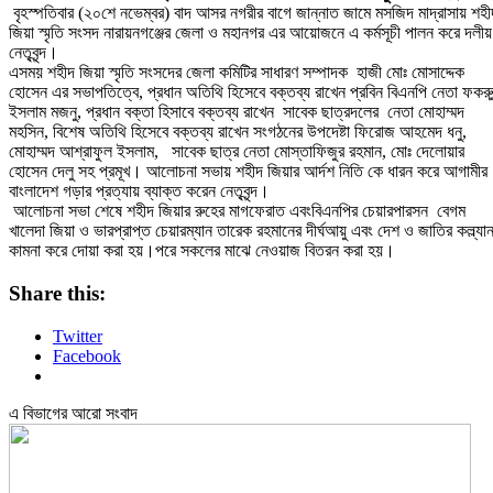
বৃহস্পতিবার (২০শে নভেম্বর) বাদ আসর নগরীর বাগে জান্নাত জামে মসজিদ মাদ্রাসায় শহী
জিয়া স্মৃতি সংসদ নারায়নগঞ্জের জেলা ও মহানগর এর আয়োজনে এ কর্মসূচী পালন করে দলীয়
নেতৃবৃন্দ।
এসময় শহীদ জিয়া স্মৃতি সংসদের জেলা কমিটির সাধারণ সম্পাদক হাজী মোঃ মোসাদ্দেক
হোসেন এর সভাপতিত্বে, প্রধান অতিথি হিসেবে বক্তব্য রাখেন প্রবিন বিএনপি নেতা ফকরু
ইসলাম মজনু, প্রধান বক্তা হিসাবে বক্তব্য রাখেন সাবেক ছাত্রদলের নেতা মোহাম্মদ
মহসিন, বিশেষ অতিথি হিসেবে বক্তব্য রাখেন সংগঠনের উপদেষ্টা ফিরোজ আহমেদ ধনু,
মোহাম্মদ আশ্রাফুল ইসলাম, সাবেক ছাত্র নেতা মোস্তাফিজুর রহমান, মোঃ দেলোয়ার
হোসেন দেলু সহ প্রমূখ। আলোচনা সভায় শহীদ জিয়ার আর্দশ নিতি কে ধারন করে আগামীর
বাংলাদেশ গড়ার প্রত্যায় ব্যাক্ত করেন নেতৃবৃন্দ।
আলোচনা সভা শেষে শহীদ জিয়ার রুহের মাগফেরাত এবংবিএনপির চেয়ারপারসন বেগম
খালেদা জিয়া ও ভারপ্রাপ্ত চেয়ারম্যান তারেক রহমানের দীর্ঘআয়ু এবং দেশ ও জাতির কল্ল্যা
কামনা করে দোয়া করা হয়।পরে সকলের মাঝে নেওয়াজ বিতরন করা হয়।
Share this:
Twitter
Facebook
এ বিভাগের আরো সংবাদ