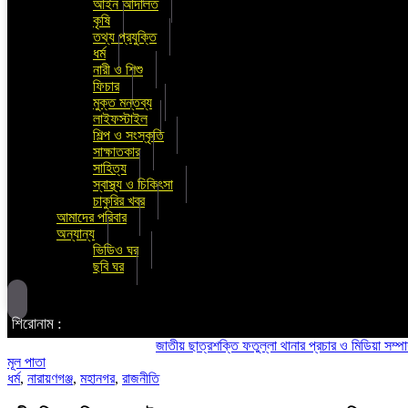
আইন আদালত
কৃষি
তথ্য প্রযুক্তি
ধর্ম
নারী ও শিশু
ফিচার
মুক্ত মন্তব্য
লাইফস্টাইল
শিল্প ও সংস্কৃতি
সাক্ষাতকার
সাহিত্য
স্বাস্থ্য ও চিকিৎসা
চাকুরির খবর
আমাদের পরিবার
অন্যান্য
ভিডিও ঘর
ছবি ঘর
শিরোনাম :
জাতীয় ছাত্রশক্তি ফতুল্লা থানার প্রচার ও মিডিয়া সম্পাদক হলে
মূল পাতা
ধর্ম
,
নারায়ণগঞ্জ
,
মহানগর
,
রাজনীতি