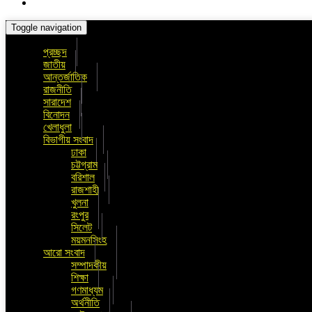
Toggle navigation
প্রচ্ছদ
জাতীয়
আন্তর্জাতিক
রাজনীতি
সারাদেশ
বিনোদন
খেলাধুলা
বিভাগীয় সংবাদ
ঢাকা
চট্টগ্রাম
বরিশাল
রাজশাহী
খুলনা
রংপুর
সিলেট
ময়মনসিংহ
আরো সংবাদ
সম্পাদকীয়
শিক্ষা
গণমাধ্যম
অর্থনীতি