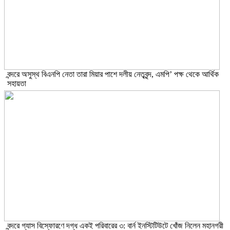
বন্দরে অসুস্থ বিএনপি নেতা তারা মিয়ার পাশে দলীয় নেতৃবৃন্দ, এমপি’ পক্ষ থেকে আর্থিক
সহায়তা
বন্দরে গ্যাস বিস্ফোরণে দগ্ধ একই পরিবারের ৩: বার্ন ইনস্টিটিউটে খোঁজ নিলেন মহানগরী