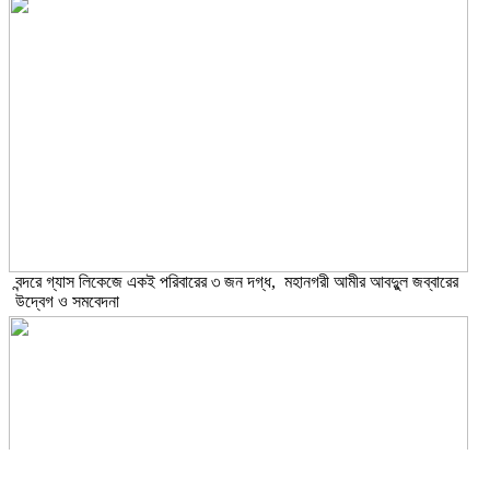
বন্দরে গ্যাস লিকেজে একই পরিবারের ৩ জন দগ্ধ, মহানগরী আমীর আবদুুল জব্বারের
উদ্বেগ ও সমবেদনা