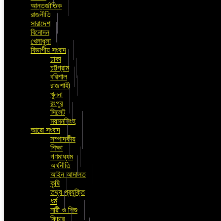
আন্তর্জাতিক
রাজনীতি
সারাদেশ
বিনোদন
খেলাধুলা
বিভাগীয় সংবাদ
ঢাকা
চট্টগ্রাম
বরিশাল
রাজশাহী
খুলনা
রংপুর
সিলেট
ময়মনসিংহ
আরো সংবাদ
সম্পাদকীয়
শিক্ষা
গণমাধ্যম
অর্থনীতি
আইন আদালত
কৃষি
তথ্য প্রযুক্তি
ধর্ম
নারী ও শিশু
ফিচার