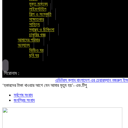
মুক্ত মন্তব্য
লাইফস্টাইল
শিল্প ও সংস্কৃতি
সাক্ষাতকার
সাহিত্য
স্বাস্থ্য ও চিকিৎসা
চাকুরির খবর
আমাদের পরিবার
অন্যান্য
ভিডিও ঘর
ছবি ঘর
শিরোনাম :
এডিটরস ক্লাব বাংলাদেশ এর চেয়ারম্যান নজরুল ইসলাম তমি
‘হকারদের টাকা খাওয়ার আগে যেন আমার মৃত্যু হয়’- এড.টিপু
সর্বশেষ সংবাদ
জনপ্রিয় সংবাদ