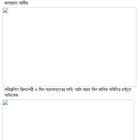
জামায়াত আমীর
পরিকল্পিত শিল্পনগরী ও মিল স্থানান্তরের দাবি: আটা ময়দা মিল মালিক সমিতির বর্ণাঢ্য
অভিষেক