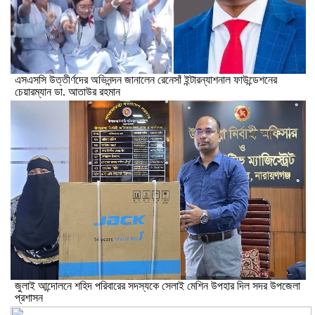
এসএসসি উত্তীর্ণদের অভিনন্দন জানালেন রেনেসাঁ ইন্টারন্যাশনাল ফাউন্ডেশনের
চেয়ারম্যান ডা. আতাউর রহমান
জুলাই আন্দোলনে শহিদ পরিবারের সদস্যকে সেলাই মেশিন উপহার দিল সদর উপজেলা
প্রশাসন