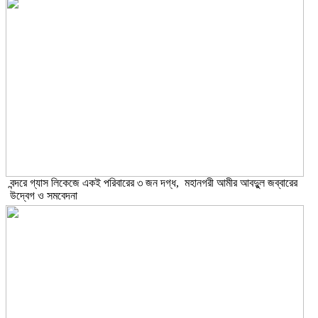
বন্দরে গ্যাস লিকেজে একই পরিবারের ৩ জন দগ্ধ, মহানগরী আমীর আবদুুল জব্বারের
উদ্বেগ ও সমবেদনা