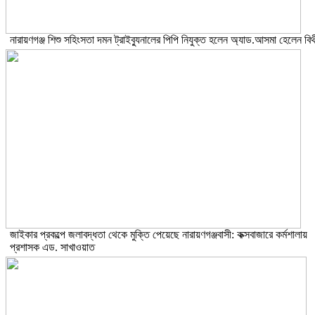
নারায়ণগঞ্জ শিশু সহিংসতা দমন ট্রাইব্যুনালের পিপি নিযুক্ত হলেন অ্যাড.আসমা হেলেন বিথ
জাইকার প্রকল্পে জলাবদ্ধতা থেকে মুক্তি পেয়েছে নারায়ণগঞ্জবাসী: কক্সবাজারে কর্মশালায়
প্রশাসক এড. সাখাওয়াত