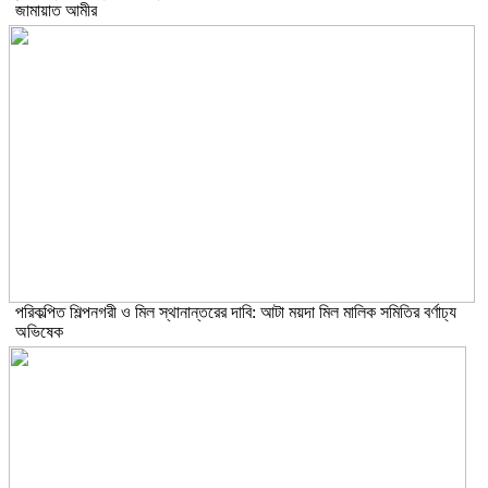
জামায়াত আমীর
পরিকল্পিত শিল্পনগরী ও মিল স্থানান্তরের দাবি: আটা ময়দা মিল মালিক সমিতির বর্ণাঢ্য
অভিষেক