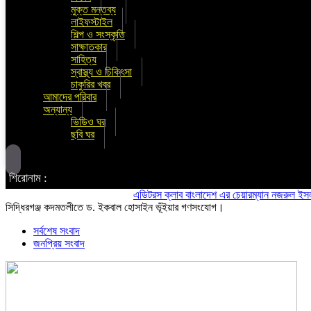
মুক্ত মন্তব্য
লাইফস্টাইল
শিল্প ও সংস্কৃতি
সাক্ষাতকার
সাহিত্য
স্বাস্থ্য ও চিকিৎসা
চাকুরির খবর
আমাদের পরিবার
অন্যান্য
ভিডিও ঘর
ছবি ঘর
শিরোনাম :
এডিটরস ক্লাব বাংলাদেশ এর চেয়ারম্যান নজরুল ইসলাম তমিজ
সিদ্ধিরগঞ্জ কদমতলীতে ড. ইকবাল হোসাইন ভূঁইয়ার গণসংযোগ।
সর্বশেষ সংবাদ
জনপ্রিয় সংবাদ