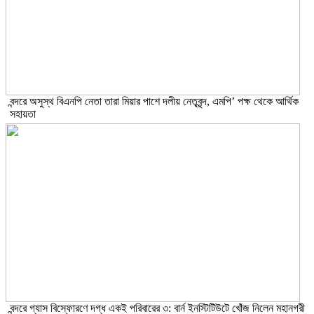
বন্দরে অসুস্থ বিএনপি নেতা তারা মিয়ার পাশে দলীয় নেতৃবৃন্দ, এমপি’ পক্ষ থেকে আর্থিক
সহায়তা
বন্দরে গ্যাস বিস্ফোরণে দগ্ধ একই পরিবারের ৩: বার্ন ইনস্টিটিউটে খোঁজ নিলেন মহানগরী