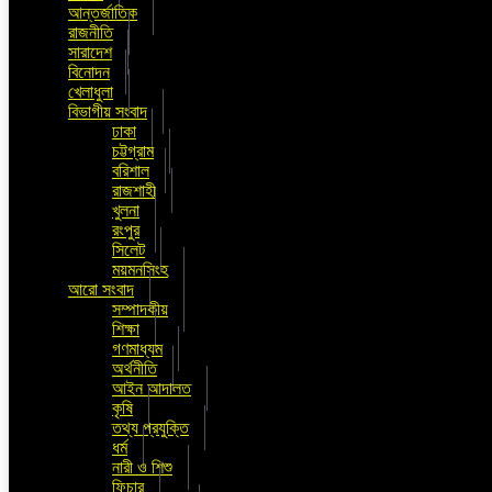
আন্তর্জাতিক
রাজনীতি
সারাদেশ
বিনোদন
খেলাধুলা
বিভাগীয় সংবাদ
ঢাকা
চট্টগ্রাম
বরিশাল
রাজশাহী
খুলনা
রংপুর
সিলেট
ময়মনসিংহ
আরো সংবাদ
সম্পাদকীয়
শিক্ষা
গণমাধ্যম
অর্থনীতি
আইন আদালত
কৃষি
তথ্য প্রযুক্তি
ধর্ম
নারী ও শিশু
ফিচার