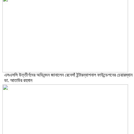
এসএসসি উত্তীর্ণদের অভিনন্দন জানালেন রেনেসাঁ ইন্টারন্যাশনাল ফাউন্ডেশনের চেয়ারম্যান
ডা. আতাউর রহমান