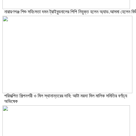
নারায়ণগঞ্জ শিশু সহিংসতা দমন ট্রাইব্যুনালের পিপি নিযুক্ত হলেন অ্যাড.আসমা হেলেন বিথ
পরিকল্পিত শিল্পনগরী ও মিল স্থানান্তরের দাবি: আটা ময়দা মিল মালিক সমিতির বর্ণাঢ্য
অভিষেক