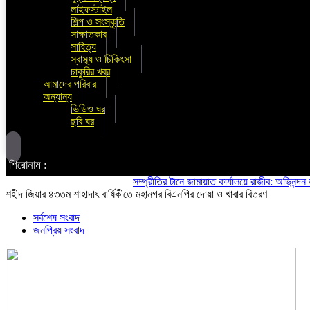
লাইফস্টাইল
শিল্প ও সংস্কৃতি
সাক্ষাতকার
সাহিত্য
স্বাস্থ্য ও চিকিৎসা
চাকুরির খবর
আমাদের পরিবার
অন্যান্য
ভিডিও ঘর
ছবি ঘর
শিরোনাম :
সম্প্রীতির টানে জামায়াত কার্যালয়ে রাজীব: অভিনন্দন জানালো
শহীদ জিয়ার ৪৩তম শাহাদাৎ বার্ষিকীতে মহানগর বিএনপির দোয়া ও খাবার বিতরণ
সর্বশেষ সংবাদ
জনপ্রিয় সংবাদ