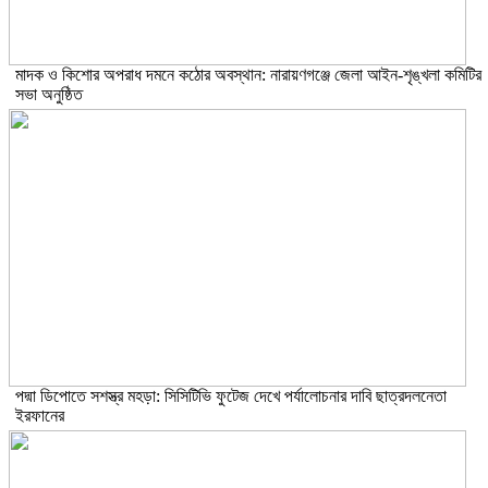
মাদক ও কিশোর অপরাধ দমনে কঠোর অবস্থান: নারায়ণগঞ্জে জেলা আইন-শৃঙ্খলা কমিটির
সভা অনুষ্ঠিত
পদ্মা ডিপোতে সশস্ত্র মহড়া: সিসিটিভি ফুটেজ দেখে পর্যালোচনার দাবি ছাত্রদলনেতা
ইরফানের