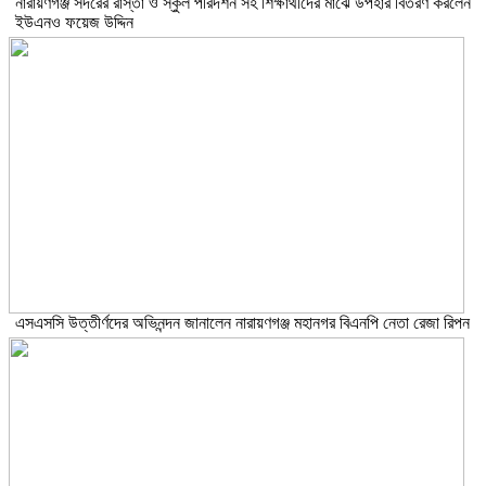
নারায়ণগঞ্জ সদরের রাস্তা ও স্কুল পরিদর্শন সহ শিক্ষার্থীদের মাঝে উপহার বিতরণ করলেন
ইউএনও ফয়েজ উদ্দিন
এসএসসি উত্তীর্ণদের অভিনন্দন জানালেন নারায়ণগঞ্জ মহানগর বিএনপি নেতা রেজা রিপন