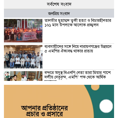
সর্বশেষ সংবাদ
জনপ্রিয় সংবাদ
তানভীর মুহাম্মদ ত্বকী হত্যা ও বিচারহীনতার
১৬১ মাস উপলক্ষে আলোক প্রজ্জ্বলন
ব্যবসায়ীদের সঙ্গে নিয়ে নারায়ণগঞ্জের উন্নয়নে
৫ এমপির ঐক্যবদ্ধ থাকার প্রত্যয়
বন্দরে অসুস্থ বিএনপি নেতা তারা মিয়ার পাশে
দলীয় নেতৃবৃন্দ, এমপি’ পক্ষ থেকে আর্থিক
সহায়তা
বন্দরে গ্যাস বিস্ফোরণে দগ্ধ একই পরিবারের
৩: বার্ন ইনস্টিটিউটে খোঁজ নিলেন মহানগরী
জামায়াত আমীর