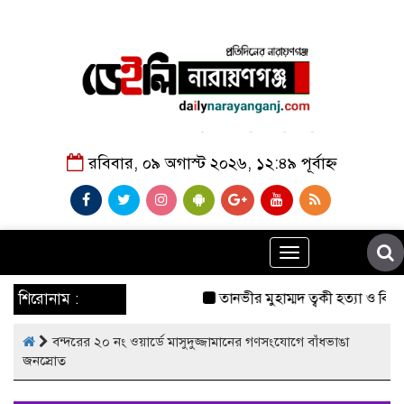
রবিবার, ০৯ অগাস্ট ২০২৬, ১২:৪৯ পূর্বাহ্ন
Toggle
navigation
শিরোনাম :
তানভীর মুহাম্মদ ত্বকী হত্যা ও বিচ
বন্দরের ২০ নং ওয়ার্ডে মাসুদুজ্জামানের গণসংযোগে বাঁধভাঙা
জনস্রোত