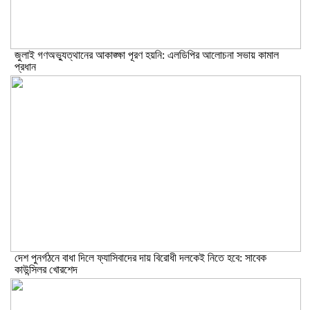
জুলাই গণঅভ্যুত্থানের আকাঙ্ক্ষা পূরণ হয়নি: এলডিপির আলোচনা সভায় কামাল
প্রধান
দেশ পুনর্গঠনে বাধা দিলে ফ্যাসিবাদের দায় বিরোধী দলকেই নিতে হবে: সাবেক
কাউন্সিলর খোরশেদ