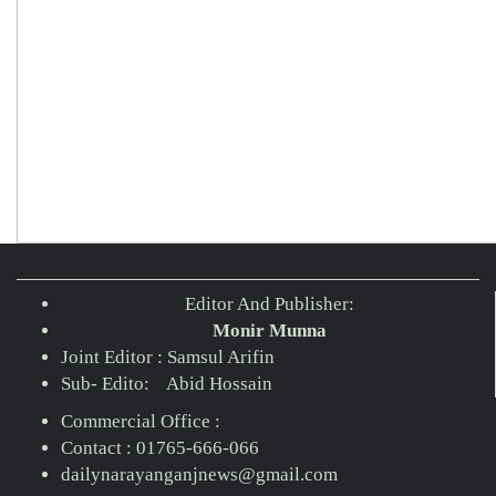
Editor And Publisher:
Monir Munna
Joint Editor : Samsul Arifin
Sub- Edito: Abid Hossain
Commercial Office :
Contact : 01765-666-066
dailynarayanganjnews@gmail.com