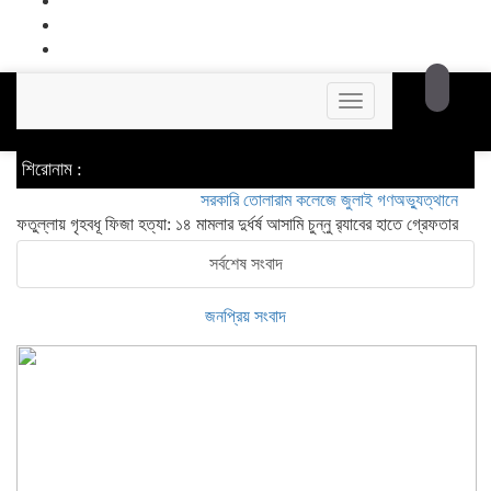
Toggle
navigation
শিরোনাম :
সরকারি তোলারাম কলেজে জুলাই গণঅভ্যুত্থানের শহীদদের স্ম
ফতুল্লায় গৃহবধূ ফিজা হত্যা: ১৪ মামলার দুর্ধর্ষ আসামি চুন্নু র‍্যাবের হাতে গ্রেফতার
সর্বশেষ সংবাদ
জনপ্রিয় সংবাদ