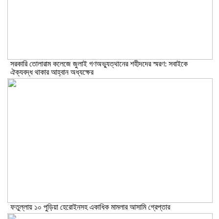
সরকারি তোলারাম কলেজে জুলাই গণঅভ্যুত্থানের শহীদদের স্মরণ: সবাইকে
ঐক্যবদ্ধ থাকার আহ্বান অধ্যক্ষের
ফতুল্লায় ১০ পুড়িয়া হেরোইনসহ একাধিক মামলার আসামি গ্রেপ্তার