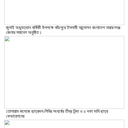
জুলাই অভ্যূত্থান বার্ষিকী উপলক্ষে কাঁচপুরে ইসলামী আন্দোলন বাংলাদেশ নারায়ণগঞ্জ
জেলার সমাবেশ অনুষ্ঠিত।
তোলারাম কলেজে ছাত্রদল-শিবির সংঘর্ষের তীব্র নিন্দা ও ৫ দফা দাবি ছাত্র
ফেডারেশনের