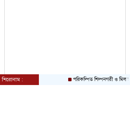
শিরোনাম :
পরিকল্পিত শিল্পনগরী ও মিল স্থ
মাদক ও ছিনতাই এর বিরুদ্ধে ১নং বাবুরাইলে
প্রস্তুতিমূলক আলোচনা সভা