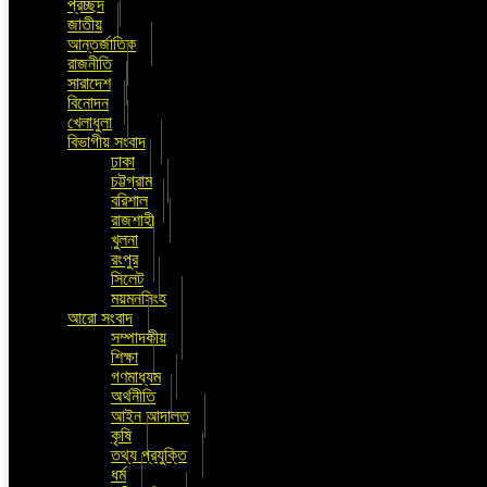
প্রচ্ছদ
জাতীয়
আন্তর্জাতিক
রাজনীতি
সারাদেশ
বিনোদন
খেলাধুলা
বিভাগীয় সংবাদ
ঢাকা
চট্টগ্রাম
বরিশাল
রাজশাহী
খুলনা
রংপুর
সিলেট
ময়মনসিংহ
আরো সংবাদ
সম্পাদকীয়
শিক্ষা
গণমাধ্যম
অর্থনীতি
আইন আদালত
কৃষি
তথ্য প্রযুক্তি
ধর্ম