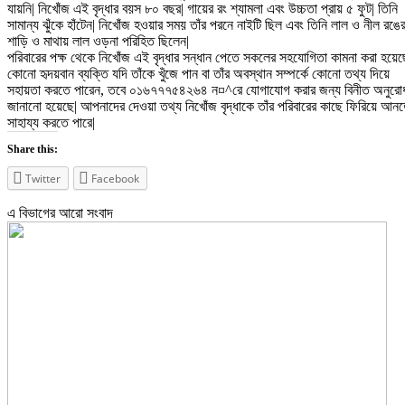
যায়নি| নিখোঁজ এই বৃদ্ধার বয়স ৮০ বছর| গায়ের রং শ্যামলা এবং উচ্চতা প্রায় ৫ ফুট| তিনি
সামান্য ঝুঁকে হাঁটেন| নিখোঁজ হওয়ার সময় তাঁর পরনে নাইটি ছিল এবং তিনি লাল ও নীল রঙে
শাড়ি ও মাথায় লাল ওড়না পরিহিত ছিলেন|
পরিবারের পক্ষ থেকে নিখোঁজ এই বৃদ্ধার সন্ধান পেতে সকলের সহযোগিতা কামনা করা হয়েছ
কোনো হৃদয়বান ব্যক্তি যদি তাঁকে খুঁজে পান বা তাঁর অবস্থান সম্পর্কে কোনো তথ্য দিয়ে
সহায়তা করতে পারেন, তবে ০১৬৭৭৭৫৪২৬৪ ন¤^রে যোগাযোগ করার জন্য বিনীত অনুরো
জানানো হয়েছে| আপনাদের দেওয়া তথ্য নিখোঁজ বৃদ্ধাকে তাঁর পরিবারের কাছে ফিরিয়ে আন
সাহায্য করতে পারে|
Share this:
Twitter
Facebook
এ বিভাগের আরো সংবাদ