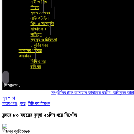
নারী ও শিশু
ফিচার
মুক্ত মন্তব্য
লাইফস্টাইল
শিল্প ও সংস্কৃতি
সাক্ষাতকার
সাহিত্য
স্বাস্থ্য ও চিকিৎসা
চাকুরির খবর
আমাদের পরিবার
অন্যান্য
ভিডিও ঘর
ছবি ঘর
শিরোনাম :
সম্প্রীতির টানে জামায়াত কার্যালয়ে রাজীব: অভিনন্দন জানালো শিব
মূল পাতা
নারায়ণগঞ্জ
,
বন্দর
,
সিটি কর্পোরেশন
বন্দরে ৮০ বছরের বৃদ্ধা ২১দিন ধরে নিখোঁজ
নিজস্ব প্রতিবেদক