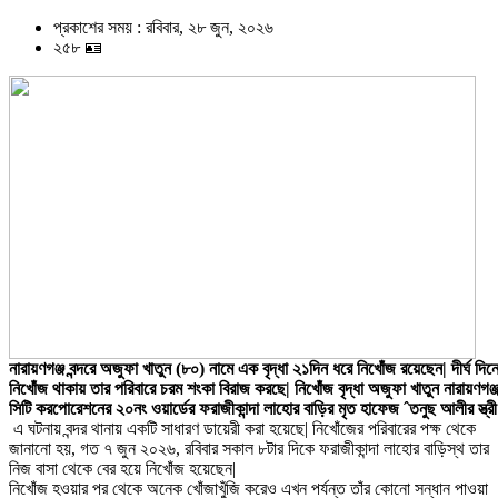
প্রকাশের সময় : রবিবার, ২৮ জুন, ২০২৬
২৫৮ 🪪
নারায়ণগঞ্জ বন্দরে অজুফা খাতুন (৮০) নামে এক বৃদ্ধা ২১দিন ধরে নিখোঁজ রয়েছেন| দীর্ঘ দিন
নিখোঁজ থাকায় তার পরিবারে চরম শংকা বিরাজ করছে| নিখোঁজ বৃদ্ধা অজুফা খাতুন নারায়ণগঞ্
সিটি করপোরেশনের ২০নং ওয়ার্ডের ফরাজীকান্দা লাহোর বাড়ির মৃত হাফেজ ˆতনুছ আলীর স্ত্রী
এ ঘটনায় বন্দর থানায় একটি সাধারণ ডায়েরী করা হয়েছে| নিখোঁজের পরিবারের পক্ষ থেকে
জানানো হয়, গত ৭ জুন ২০২৬, রবিবার সকাল ৮টার দিকে ফরাজীকান্দা লাহোর বাড়িস্থ তার
নিজ বাসা থেকে বের হয়ে নিখোঁজ হয়েছেন|
নিখোঁজ হওয়ার পর থেকে অনেক খোঁজাখুঁজি করেও এখন পর্যন্ত তাঁর কোনো সন্ধান পাওয়া